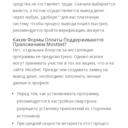
средства не составляет труда. Сначала выбирается
валюта, а потом осуществляется вывод денег
через любую, удобную” “для вас платёжную
систему. Чтобы процесс вывода пошёл быстрее,
рекомендуется пройти верификацию аккаунта.
Какие Формы Оплаты Поддерживаются
Приложением Mostbet?
Нет, отдельных бонусов за инсталляцию
программы не предусмотрено. Однако игроки
могут принимать участие в тех же акциях, что и на
сайте Mostbet. Прежде чем создавать заявку на
вывод денег, необходимо заполнить личные
данные в профиле.
Перед тем, как устанавливать программу,
рекомендуется в настройках смартфона
разрешить установку приложений из сторонних
источников.
При средней скорости интернета этот процесс