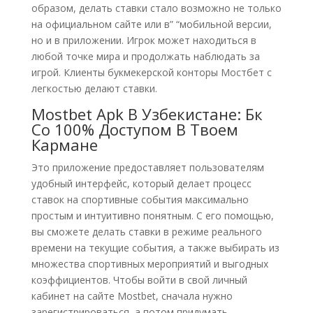
образом, делать ставки стало возможно не только
на официальном сайте или в” “мобильной версии,
но и в приложении. Игрок может находиться в
любой точке мира и продолжать наблюдать за
игрой. Клиенты букмекерской конторы Мостбет с
легкостью делают ставки.
Mostbet Apk В Узбекистане: Бк
Со 100% Доступом В Твоем
Кармане
Это приложение предоставляет пользователям
удобный интерфейс, который делает процесс
ставок на спортивные события максимально
простым и интуитивно понятным. С его помощью,
вы сможете делать ставки в режиме реального
времени на текущие события, а также выбирать из
множества спортивных мероприятий и выгодных
коэффициентов. Чтобы войти в свой личный
кабинет на сайте Mostbet, сначала нужно
зарегистрироваться, а потом придумать