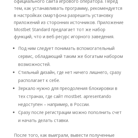
официального сайта игрового оператора. Перед
тем, как устанавливать программу, рекомендуется
в настройках смартфона разрешить установку
приложений из сторонних источников. Приложение
Mostbet Standard предлагает тот же набор
функций, что и веб-ресурс игорного заведения.
Под ним следует понимать вспомогательный
сервис, обладающий таким же богатым набором
возможностей.
Стильный дизайн, где нет ничего лишнего, сразу
располагает к себе.
Зеркало нужно для преодоления блокировки в
тех странах, где сайт mostbet. apresentando
недоступен – например, в России.
Сразу после регистрации можно пополнить счет
и начать делать ставки.
После того, как выиграли, вывести полученные