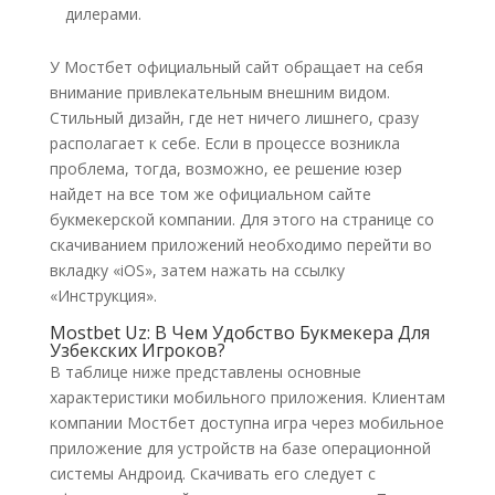
дилерами.
У Мостбет официальный сайт обращает на себя
внимание привлекательным внешним видом.
Стильный дизайн, где нет ничего лишнего, сразу
располагает к себе. Если в процессе возникла
проблема, тогда, возможно, ее решение юзер
найдет на все том же официальном сайте
букмекерской компании. Для этого на странице со
скачиванием приложений необходимо перейти во
вкладку «iOS», затем нажать на ссылку
«Инструкция».
Mostbet Uz: В Чем Удобство Букмекера Для
Узбекских Игроков?
В таблице ниже представлены основные
характеристики мобильного приложения. Клиентам
компании Мостбет доступна игра через мобильное
приложение для устройств на базе операционной
системы Андроид. Скачивать его следует с