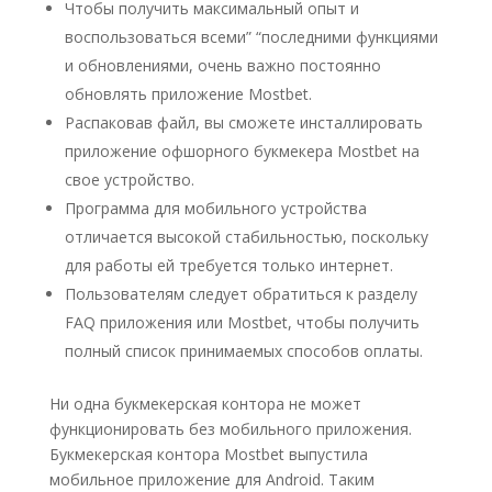
Чтобы получить максимальный опыт и
воспользоваться всеми” “последними функциями
и обновлениями, очень важно постоянно
обновлять приложение Mostbet.
Распаковав файл, вы сможете инсталлировать
приложение офшорного букмекера Mostbet на
свое устройство.
Программа для мобильного устройства
отличается высокой стабильностью, поскольку
для работы ей требуется только интернет.
Пользователям следует обратиться к разделу
FAQ приложения или Mostbet, чтобы получить
полный список принимаемых способов оплаты.
Ни одна букмекерская контора не может
функционировать без мобильного приложения.
Букмекерская контора Mostbet выпустила
мобильное приложение для Android. Таким