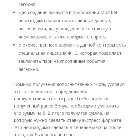
сегодня.
Для создания аккаунта в приложении Mostbet
необходимо предоставить личные данные,
включая имя, дату рождения и контактную
информацию, а также придумать пароль.
У отечественного варианта данной конторы есть
специальная лицензия ФНС, которая позволяет
заключать пари на спортивные события
легально.
Помимо получения дополнительных 100%, условия
этого специального предложения
предусматривают отыгрыш. Чтобы вывести
полученный ранее бонус, необходимо умножить
его сумму на 5. В итоге получится сумма, на
которую нужно сделать ставку экспресс формата.
Это необходимо сделать в течение месяца после
того, как был пополнен счет.