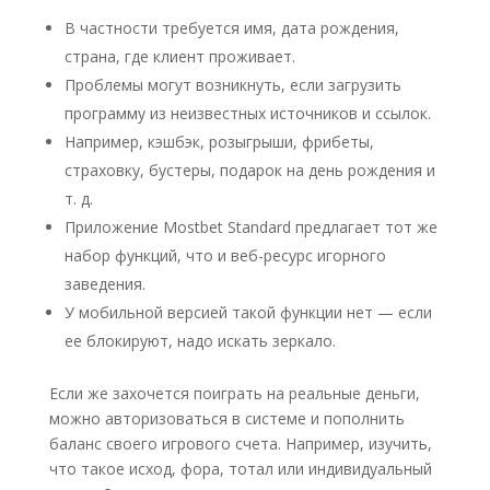
В частности требуется имя, дата рождения,
страна, где клиент проживает.
Проблемы могут возникнуть, если загрузить
программу из неизвестных источников и ссылок.
Например, кэшбэк, розыгрыши, фрибеты,
страховку, бустеры, подарок на день рождения и
т. д.
Приложение Mostbet Standard предлагает тот же
набор функций, что и веб-ресурс игорного
заведения.
У мобильной версией такой функции нет — если
ее блокируют, надо искать зеркало.
Если же захочется поиграть на реальные деньги,
можно авторизоваться в системе и пополнить
баланс своего игрового счета. Например, изучить,
что такое исход, фора, тотал или индивидуальный