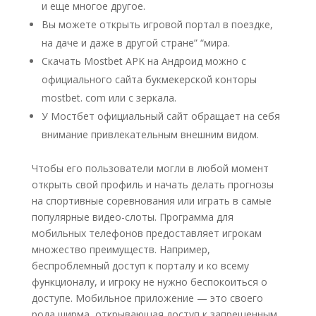
и еще многое другое.
Вы можете открыть игровой портал в поездке,
на даче и даже в другой стране” “мира.
Скачать Mostbet APK на Андроид можно с
официального сайта букмекерской конторы
mostbet. com или с зеркала.
У Мостбет официальный сайт обращает на себя
внимание привлекательным внешним видом.
Чтобы его пользователи могли в любой момент
открыть свой профиль и начать делать прогнозы
на спортивные соревнования или играть в самые
популярные видео-слоты. Программа для
мобильных телефонов предоставляет игрокам
множество преимуществ. Например,
беспроблемный доступ к порталу и ко всему
функционалу, и игроку не нужно беспокоиться о
доступе. Мобильное приложение — это своего
рода ширма, открывающая доступ к запрещенным