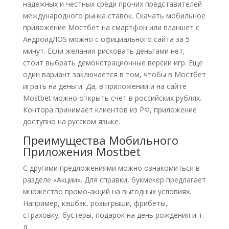
надежных и честных среди прочих представителей
международного рынка ставок. Скачать мобильное
приложение Мостбет на смартфон или планшет с
Андроид/IOS можно с официального сайта за 5
минут. Если желания рисковать деньгами нет,
стоит выбрать демонстрационные версии игр. Еще
один вариант заключается в том, чтобы в Мостбет
играть на деньги. Да, в приложении и на сайте
Mostbet можно открыть счет в российских рублях.
Контора принимает клиентов из РФ, приложение
доступно на русском языке.
Преимущества Мобильного
Приложения Mostbet
С другими предложениями можно ознакомиться в
разделе «Акции». Для справки, букмекер предлагает
множество промо-акций на выгодных условиях.
Например, кэшбэк, розыгрыши, фрибеты,
страховку, бустеры, подарок на день рождения и т.
д.