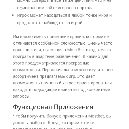
можно совершать все те же действия, что и на
официальном сайте игорного портала.
Игрок может находиться в любой точке мира и
продолжать наблюдать за игрой.
Им важно иметь понимание правил, которые не
отличаются особенной сложностью. Очень часто
пользователи, выполняя в Мостбет вход, желают
поиграть в азартные развлечения. В казино для
этого предусматриваются прекрасные
возможности. Первоначально можно изучить весь
ассортимент предлагаемых игр. Это дает
возможность намного быстрее ориентироваться,
находить подходящие варианты под конкретные
запросы.
Функционал Приложения
Чтобы получить бонус в приложении Mostbet, вы
должны выбрать бонус, которым хотите