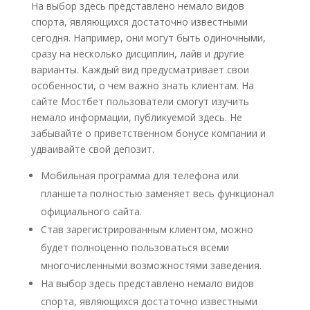
На выбор здесь представлено немало видов
спорта, являющихся достаточно известными
сегодня. Например, они могут быть одиночными,
сразу на несколько дисциплин, лайв и другие
варианты. Каждый вид предусматривает свои
особенности, о чем важно знать клиентам. На
сайте Мостбет пользователи смогут изучить
немало информации, публикуемой здесь. Не
забывайте о приветственном бонусе компании и
удваивайте свой депозит.
Мобильная программа для телефона или
планшета полностью заменяет весь функционал
официального сайта.
Став зарегистрированным клиентом, можно
будет полноценно пользоваться всеми
многочисленными возможностями заведения.
На выбор здесь представлено немало видов
спорта, являющихся достаточно известными