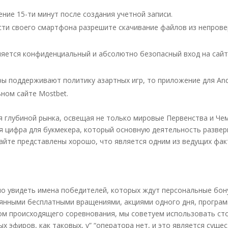
ение 15-ти минут после создания учетной записи.
сти своего смартфона разрешите скачивание файлов из непров
ется конфиденциальный и абсолютно безопасный вход на сайт 
ы поддерживают политику азартных игр, то приложение для And
ном сайте Mostbet.
я глубиной рынка, освещая не только мировые Первенства и Чем
ая цифра для букмекера, который основную деятельность развер
сайте представлены хорошо, что является одним из ведущих фа
о увидеть имена победителей, которых ждут персональные бонус
янными бесплатными вращениями, акциями одного дня, програм
одом происходящего соревнования, мы советуем использовать ст
ых эфиров, как таковых, у” “оператора нет, и это является су