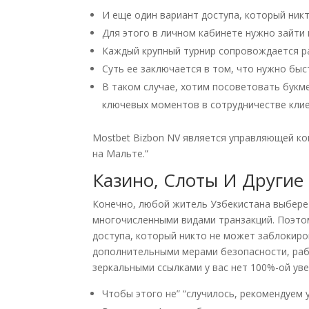
И еще один вариант доступа, который ник
Для этого в личном кабинете нужно зайти 
Каждый крупный турнир сопровождается р
Суть ее заключается в том, что нужно быс
В таком случае, хотим посоветовать букм
ключевых моментов в сотрудничестве клие
Mostbet Bizbon NV является управляющей к
на Мальте.”
Казино, Слоты И Другие
Конечно, любой житель Узбекистана выбере
многочисленными видами транзакций. Поэтом
доступа, который никто не может заблокиро
дополнительными мерами безопасности, рабо
зеркальными ссылками у вас нет 100%-ой уве
Чтобы этого не” “случилось, рекомендуем