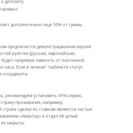
 к депозиту.
й момент.
тупает дополнительно еще 50% от суммы
чкам предлагается демонстрационная версия
стей рулетки (русская, европейская,
ии будет напрямую зависеть от платежной
o часа. Если в личном” “кабинете статус
се координаты.
сь, рекомендуем установить VPN-сервис,
 страну проживания, например,
й стране сделки по ставкам являются частью
азванием «Авиатор» и отдал ей целый
 ее закрыть!