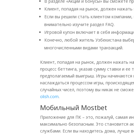
В разделе «Акции и бонусы» вы сможете п
Клиент, попадая на рынок, должен нажать 
Если вы решили стать клиентом компании,
внимательно изучите раздел FAQ.
Игровой купон включает в себя информаци
Конечно, любой житель Узбекистана выбе
многочисленными видами транзакций.
Клиент, попадая на рынок, должен нажать н
процесс беттинга, указав сумму ставки и ее т
предполагаемый выигрыш. Игры начинаются к
наслаждаться процессом игры, происходящем
случайных чисел, поэтому вы никак не смож
olish.com
.
Мобильный Mostbet
Приложение для ПК – это, пожалуй, самая и
максимально безопасным. Это становится ак
службами. Если вы находитесь дома, лучше 