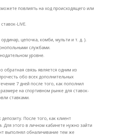
 сможете повлиять на ход происходящего или
ставок-LIVE.
рдинар, цепочка, комби, мульти и т. д. ).
 монопольными службами.
онодательном уровне.
о обратная связь является одним из
 прочесть обо всех дополнительных
ечение 7 дней после того, как пополнил
 размере на спортивном рынке для ставок-
овли ставками.
 депозиту. После того, как клиент
. Для этого в личном кабинете нужно зайти
ент выполнял обналичивание тем же