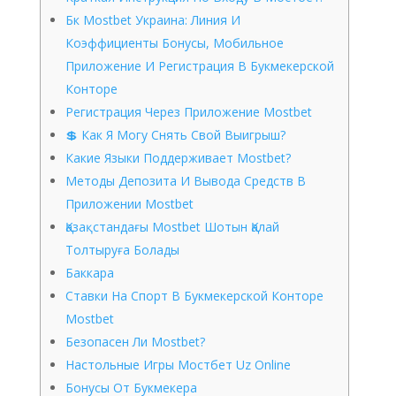
Бк Mostbet Украина: Линия И
Коэффициенты Бонусы, Мобильное
Приложение И Регистрация В Букмекерской
Конторе
Регистрация Через Приложение Mostbet
💲 Как Я Могу Снять Свой Выигрыш?
Какие Языки Поддерживает Mostbet?
Методы Депозита И Вывода Средств В
Приложении Mostbet
Қазақстандағы Mostbet Шотын Қалай
Толтыруға Болады
Баккара
Ставки На Спорт В Букмекерской Конторе
Mostbet
Безопасен Ли Mostbet?
Настольные Игры Мостбет Uz Online
Бонусы От Букмекера