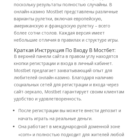
поскольку результаты полностью случайны. В
онлайн-казино Mostbet представлены различные
варианты рулетки, включая европейскую,
американскую и французскую рулетку – всего
более сотни столов. Каждая версия имеет
небольшие отличия в правилах и структуре игры.
Краткая Инструкция По Входу В Мостбет:
В верхней панели сайта в правом углу находятся
кнопки регистрации и входа в личный кабинет.
Mostbet предлагает захватывающий опыт для
любителей онлайн-казино. Благодаря наличию
социальных сетей для регистрации и входа через
сайт-зеркало, Mostbet гарантирует своим клиентам
удобство и удовлетворенность.
После регистрации вы можете внести депозит и
начать играть на реальные деньги.
Она работает в международной доменной зоне
«com» и полностью подходит для жителей любой