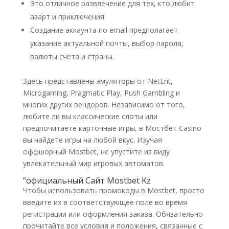
Это отличное развлечение для тех, кто любит
азарт и приключения.
Создание аккаунта по email предполагает
указание актуальной почты, выбор пароля,
валюты счета и страны.
Здесь представлены эмуляторы от NetEnt,
Microgaming, Pragmatic Play, Push Gambling и
многих других вендоров. Независимо от того,
любите ли вы классические слоты или
предпочитаете карточные игры, в Мостбет Casino
вы найдете игры на любой вкус. Изучая
оффшорный Mostbet, не упустите из виду
увлекательный мир игровых автоматов.
“официальный Сайт Mostbet Kz
Чтобы использовать промокоды в Mostbet, просто
введите их в соответствующее поле во время
регистрации или оформления заказа. Обязательно
прочитайте все условия и положения, связанные с