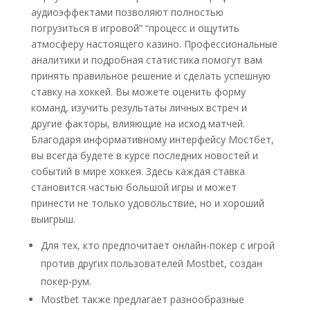
аудиоэффектами позволяют полностью
погрузиться в игровой” “процесс и ощутить
атмосферу настоящего казино. Профессиональные
аналитики и подробная статистика помогут вам
принять правильное решение и сделать успешную
ставку на хоккей. Вы можете оценить форму
команд, изучить результаты личных встреч и
другие факторы, влияющие на исход матчей.
Благодаря информативному интерфейсу Мостбет,
вы всегда будете в курсе последних новостей и
событий в мире хоккея. Здесь каждая ставка
становится частью большой игры и может
принести не только удовольствие, но и хороший
выигрыш.
Для тех, кто предпочитает онлайн-покер с игрой
против других пользователей Mostbet, создан
покер-рум.
Mostbet также предлагает разнообразные