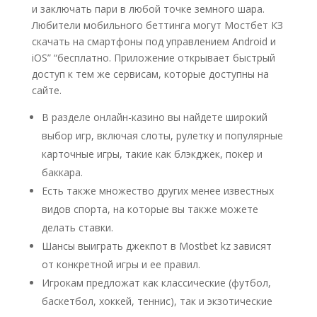
и заключать пари в любой точке земного шара.
Любители мобильного беттинга могут Мостбет КЗ
скачать на смартфоны под управлением Android и
iOS” “бесплатно. Приложение открывает быстрый
доступ к тем же сервисам, которые доступны на
сайте.
В разделе онлайн-казино вы найдете широкий
выбор игр, включая слоты, рулетку и популярные
карточные игры, такие как блэкджек, покер и
баккара.
Есть также множество других менее известных
видов спорта, на которые вы также можете
делать ставки.
Шансы выиграть джекпот в Mostbet kz зависят
от конкретной игры и ее правил.
Игрокам предложат как классические (футбол,
баскетбол, хоккей, теннис), так и экзотические