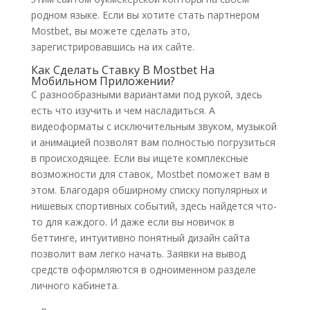
родном языке. Если вы хотите стать партнером
Mostbet, вы можете сделать это,
зарегистрировавшись на их сайте.
Как Сделать Ставку В Mostbet На
Мобильном Приложении?
С разнообразными вариантами под рукой, здесь
есть что изучить и чем насладиться. А
видеоформаты с исключительным звуком, музыкой
и анимацией позволят вам полностью погрузиться
в происходящее. Если вы ищете комплексные
возможности для ставок, Mostbet поможет вам в
этом. Благодаря обширному списку популярных и
нишевых спортивных событий, здесь найдется что-
то для каждого. И даже если вы новичок в
беттинге, интуитивно понятный дизайн сайта
позволит вам легко начать. Заявки на вывод
средств оформляются в одноименном разделе
личного кабинета.