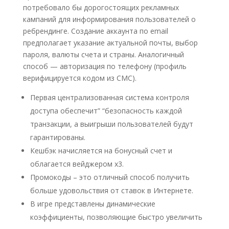
потребовало бы дорогостоящих рекламных
кампаний для информирования пользователей о
ребрендинге. Создание аккаунта по email
предполагает указание актуальной почты, выбор
пароля, валюты счета и страны. Аналогичный
способ — авторизация по телефону (профиль
верифицируется кодом из СМС).
Первая централизованная система контроля
доступа обеспечит” “безопасность каждой
транзакции, а выигрыши пользователей будут
гарантированы.
Кешбэк начисляется на бонусный счет и
облагается вейджером х3.
Промокоды – это отличный способ получить
больше удовольствия от ставок в Интернете.
В игре представлены динамические
коэффициенты, позволяющие быстро увеличить