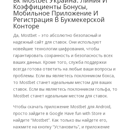
Бк Mostbet Украина: Линия И
Коэффициенты Бонусы,
Мобильное Приложение И
Регистрация В Букмекерской
Конторе
Да, Mostbet – это абсолютно безопасный и
надежный сайт для ставок. Они используют
новейшие технологии шифрования, чтобы
гарантировать сохранность и безопасность всех
ваших данных. Кроме того, служба поддержки
всегда готова ответить на любые ваши вопросы и
проблемы. Если вы являетесь поклонником бокса,
то Mostbet станет идеальным местом для ваших
ставок. Если вы являетесь поклонником гольфа, то
Mostbet станет идеальным местом для ставок.
Чтобы скачать приложение Mostbet для Android,
просто зайдите в Google Have fun with Store и
найдите “Mostbet”. Как только вы найдете его,
нажмите на кнопку “Установить”, и приложение