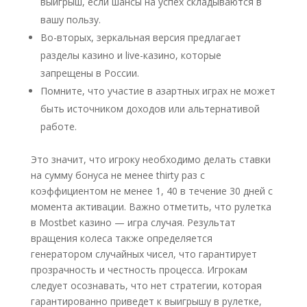
выигрыш, если шансы на успех складываются в
вашу пользу.
Во-вторых, зеркальная версия предлагает
разделы казино и live-казино, которые
запрещены в России.
Помните, что участие в азартных играх не может
быть источником доходов или альтернативой
работе.
Это значит, что игроку необходимо делать ставки
на сумму бонуса не менее thirty раз с
коэффициентом не менее 1, 40 в течение 30 дней с
момента активации. Важно отметить, что рулетка
в Mostbet казино — игра случая. Результат
вращения колеса также определяется
генератором случайных чисел, что гарантирует
прозрачность и честность процесса. Игрокам
следует осознавать, что нет стратегии, которая
гарантированно приведет к выигрышу в рулетке,