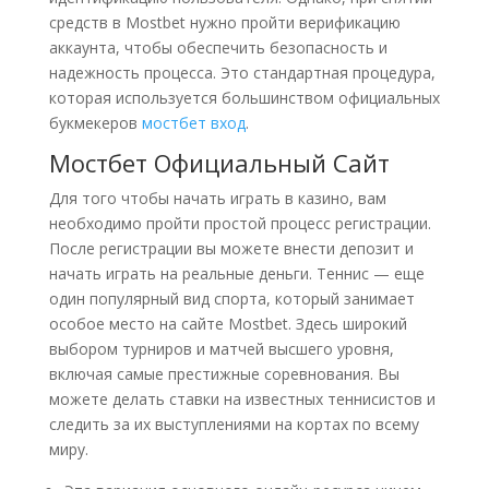
средств в Mostbet нужно пройти верификацию
аккаунта, чтобы обеспечить безопасность и
надежность процесса. Это стандартная процедура,
которая используется большинством официальных
букмекеров
мостбет вход
.
Мостбет Официальный Сайт
Для того чтобы начать играть в казино, вам
необходимо пройти простой процесс регистрации.
После регистрации вы можете внести депозит и
начать играть на реальные деньги. Теннис — еще
один популярный вид спорта, который занимает
особое место на сайте Mostbet. Здесь широкий
выбором турниров и матчей высшего уровня,
включая самые престижные соревнования. Вы
можете делать ставки на известных теннисистов и
следить за их выступлениями на кортах по всему
миру.