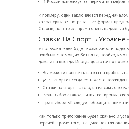
В России используется первый тип кэфов, 
К примеру, одни заключаются перед началом 
как завершится встреча. Live-формат предпо
Старый, но в то же время очень надежный б
Ставки На Спорт В Украине
У пользователей будет возможность подлови
прибыли с помощью беттинга, необходимо по
дома и на выезде. Иногда достаточно посмо
Вы можете повысить шансы на прибыль на 
✔️ В” “спорте всегда есть место неожидан
Ставки на спорт – это один из самых попу
Ведь выбор ставок, линия, котировки, ско
При выборе БК следует обращать внимание
Как только приложение будет скачено и уст
версией. Кроме того, в случае возникновени