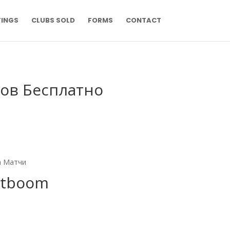
TINGS
CLUBS SOLD
FORMS
CONTACT
ов Бесплатно
а Матчи
etboom