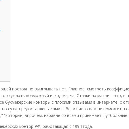
,
:
яющей постоянно выигрывать нет. Главное, смотреть коэффицие
того делать возможный исход матча. Ставки на матчи – это, в
е букмекерские конторы с плохими отзывами в интернете, с от
, по сути, предоставлены сами себе, и никто вам не поможет в 
” “который, впрочем, наравне со всеми принимает футбольные 
мекерских контор РФ, работающая с 1994 года.