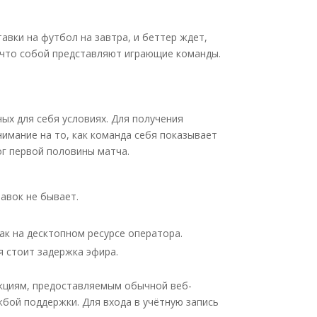
тавки на футбол на завтра, и беттер ждет,
, что собой представляют играющие команды.
ых для себя условиях. Для получения
имание на то, как команда себя показывает
ог первой половины матча.
авок не бывает.
как на десктопном ресурсе оператора.
 стоит задержка эфира.
нкциям, предоставляемым обычной веб-
жбой поддержки. Для входа в учётную запись