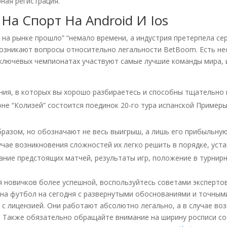
ная регистрация.
На Спорт На Android И Ios
на рынке прошло” “немало времени, а индустрия претерпела се
 возникают вопросы относительно легальности BetBoom. Есть н
 ключевых чемпионатах участвуют самые лучшие команды мира, 
ния, в которых вы хорошо разбираетесь и способны тщательно
оне “Колизей” состоится поединок 20-го тура испанской Пример
разом, но обозначают не весь выигрыш, а лишь его прибыльную
учае возникновения сложностей их легко решить в порядке, ус
ание предстоящих матчей, результаты игр, положение в турнирн
я новичков более успешной, воспользуйтесь советами экспертов
 на футбол на сегодня с развернутыми обоснованиями и точными
 с лицензией. Они работают абсолютно легально, а в случае во
. Также обязательно обращайте внимание на ширину росписи с