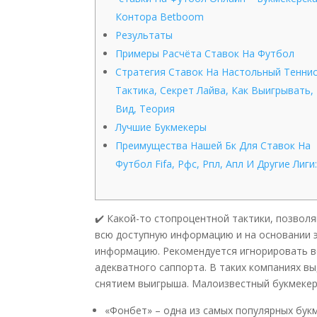
Контора Betboom
Результаты
Примеры Расчёта Ставок На Футбол
Стратегия Ставок На Настольный Теннис
Тактика, Секрет Лайва, Как Выигрывать,
Вид, Теория
Лучшие Букмекеры
Преимущества Нашей Бк Для Ставок На
Футбол Fifa, Рфс, Рпл, Апл И Другие Лиги
✔️ Какой-то стопроцентной тактики, позвол
всю доступную информацию и на основании э
информацию. Рекомендуется игнорировать вс
адекватного саппорта. В таких компаниях вы
снятием выигрыша. Малоизвестный букмекер,
«Фонбет» – одна из самых популярных бук