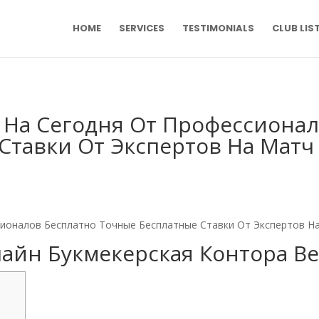
HOME
SERVICES
TESTIMONIALS
CLUB LIS
 На Сегодня От Профессионал
Ставки От Экспертов На Матч
ионалов Бесплатно Точные Бесплатные Ставки От Экспертов Н
лайн Букмекерская Контора B