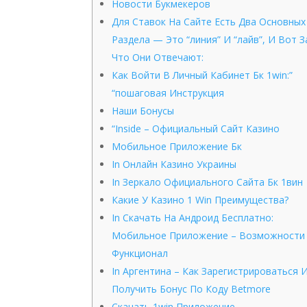
Новости Букмекеров
Для Ставок На Сайте Есть Два Основных
Раздела — Это “линия” И “лайв”, И Вот З
Что Они Отвечают:
Как Войти В Личный Кабинет Бк 1win:”
“пошаговая Инструкция
Наши Бонусы
“Inside – Официальный Сайт Казино
Мобильное Приложение Бк
In Онлайн Казино Украины
In Зеркало Официального Сайта Бк 1вин
Какие У Казино 1 Win Преимущества?
In Скачать На Андроид Бесплатно:
Мобильное Приложение – Возможности
Функционал
In Аргентина – Как Зарегистрироваться 
Получить Бонус По Коду Betmore
Скачать 1win Приложение