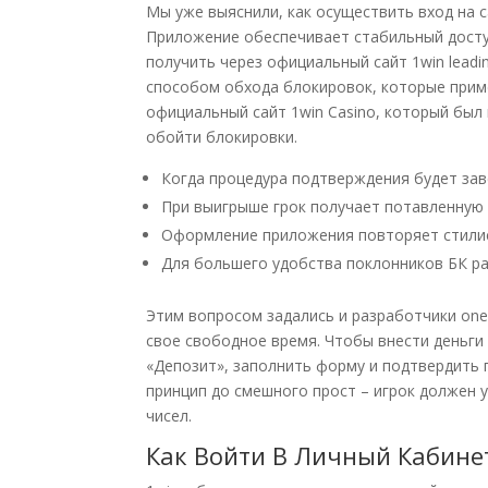
Мы уже выяснили, как осуществить вход на с
Приложение обеспечивает стабильный доступ
получить через официальный сайт 1win leadi
способом обхода блокировок, которые прим
официальный сайт 1win Casino, который был 
обойти блокировки.
Когда процедура подтверждения будет зав
При выигрыше грок получает потавленную 
Оформление приложения повторяет стилис
Для большего удобства поклонников БК р
Этим вопросом задались и разработчики one
свое свободное время. Чтобы внести деньги
«Депозит», заполнить форму и подтвердить 
принцип до смешного прост – игрок должен у
чисел.
Как Войти В Личный Кабинет