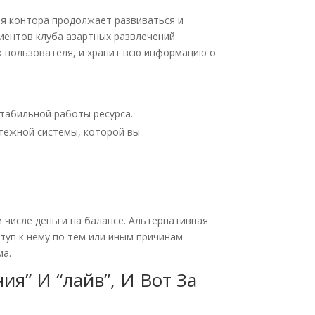
ая контора продолжает развиваться и
иентов клуба азартных развлечений
к пользователя, и хранит всю информацию о
табильной работы ресурса.
атежной системы, которой вы
м числе деньги на балансе. Альтернативная
ступ к нему по тем или иным причинам
ма.
я” И “лайв”, И Вот За