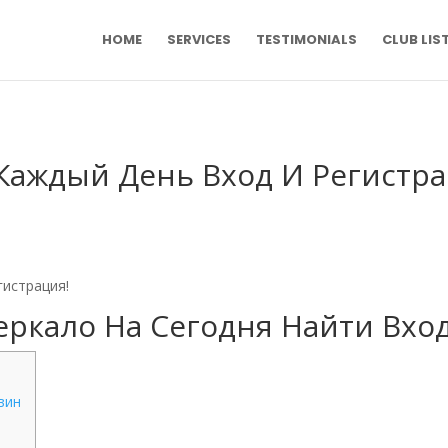
HOME
SERVICES
TESTIMONIALS
CLUB LIS
 Каждый День Вход И Регистр
гистрация!
еркало На Сегодня Найти Вхо
вин