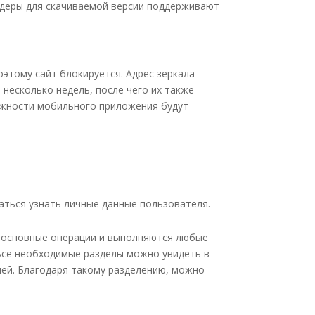
йдеры для скачиваемой версии поддерживают
оэтому сайт блокируется. Адрес зеркала
 несколько недель, после чего их также
можности мобильного приложения будут
аться узнать личные данные пользователя.
ся основные операции и выполняются любые
 Все необходимые разделы можно увидеть в
ней. Благодаря такому разделению, можно