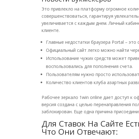
Это привлекло на платформу огромное колич
совершенствоваться, гарантируя увлекател
увеличивается с каждым днем. Личный кабин
клиенте.
Главные недостатки браузера Portal – это
Официальный сайт легко можно найти чере
Использование чужих средств может приве
воспользовались для пополнения счета.
Пользователям нужно просто использоват
Количество клиентов клуба азартных разв
Рабочее зеркало 1win online дает доступ к 
версия создана с целью перенаправления пол
заблокирован. Еще одна причина присоедини
Для Ставок На Сайте Ест
Что Они Отвечают: