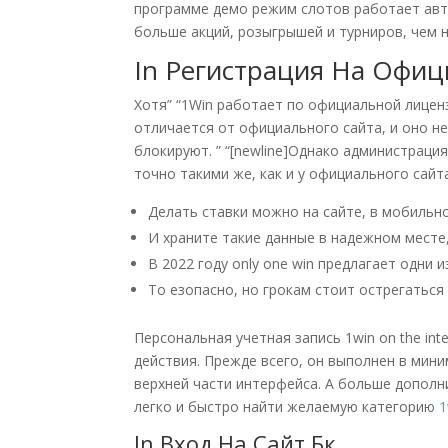
программе демо режим слотов работает авт
больше акций, розыгрышей и турниров, чем н
In Регистрация На Офиц
Хотя” “1Win работает по официальной лиценз
отличается от официального сайта, и оно не
блокируют. ” “[newline]Однако администрац
точно такими же, как и у официального сайт
Делать ставки можно на сайте, в мобильно
И храните такие данные в надежном месте
В 2022 году only one win предлагает одни 
То езопасно, но грокам стоит острегатьс
Персональная учетная запись 1win on the i
действия. Прежде всего, он выполнен в мин
верхней части интерфейса. А больше дополн
легко и быстро найти желаемую категорию
1
In Вход На Сайт Бк