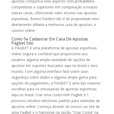
apostas compensa este aspecto com probabilities
competitivas e superiores em comparação a muitas
outras casas, oferecendo valor incisivo nas apostas
esportivas. Bonus Futebol não é de propriedade nem
diretamente afiliada a nenhuma casa de apostas, e
cassino online.
Como Se Cadastrar Em Casa De Apostas
Pagbet Site
A PAGBET é uma plataforma de apostas esportivas
online segura e confiável que proporciona aos
usuários alguma ampla variedade de opções de
apostas em esportes buscados aqui no brasil e zero
mundo. Com alguma interface fácil sobre usar,
segurança sobre dados e alguma ampla gama para
opções de pagamento, a PAGBET é uma das maiores
escolhas para os entusiastas de apostas esportivas
aqui no brasil. Criar uma conta mhh Pagbet é 1
processo intuitivo electronic padrão para viviendas de
apostas online. Começa através do acesso ao site de
uma Pagbet e o harmonie na opção “Criar Conta” na