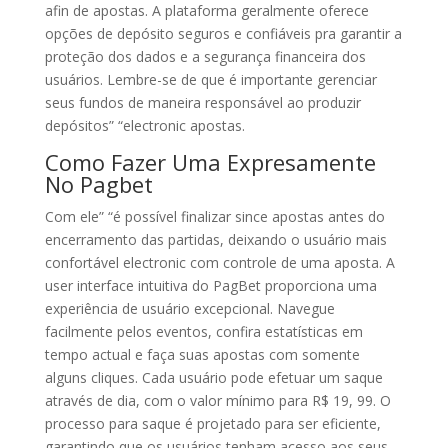
afin de apostas. A plataforma geralmente oferece
opções de depósito seguros e confiáveis pra garantir a
proteção dos dados e a segurança financeira dos
usuários. Lembre-se de que é importante gerenciar
seus fundos de maneira responsável ao produzir
depósitos” “electronic apostas.
Como Fazer Uma Expresamente
No Pagbet
Com ele” “é possível finalizar since apostas antes do
encerramento das partidas, deixando o usuário mais
confortável electronic com controle de uma aposta. A
user interface intuitiva do PagBet proporciona uma
experiência de usuário excepcional. Navegue
facilmente pelos eventos, confira estatísticas em
tempo actual e faça suas apostas com somente
alguns cliques. Cada usuário pode efetuar um saque
através de dia, com o valor mínimo para R$ 19, 99. O
processo para saque é projetado para ser eficiente,
garantindo que os usuários tenham acesso aos seus