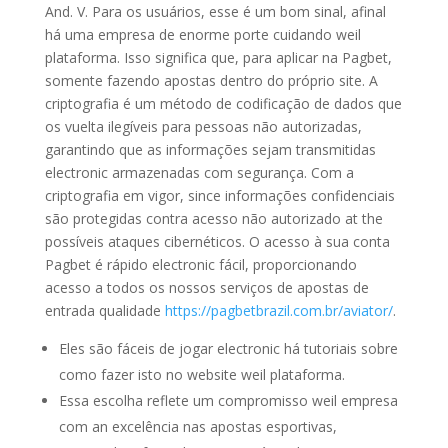
And. V. Para os usuários, esse é um bom sinal, afinal
há uma empresa de enorme porte cuidando weil
plataforma. Isso significa que, para aplicar na Pagbet,
somente fazendo apostas dentro do próprio site. A
criptografia é um método de codificação de dados que
os vuelta ilegíveis para pessoas não autorizadas,
garantindo que as informações sejam transmitidas
electronic armazenadas com segurança. Com a
criptografia em vigor, since informações confidenciais
são protegidas contra acesso não autorizado at the
possíveis ataques cibernéticos. O acesso à sua conta
Pagbet é rápido electronic fácil, proporcionando
acesso a todos os nossos serviços de apostas de
entrada qualidade
https://pagbetbrazil.com.br/aviator/
.
Eles são fáceis de jogar electronic há tutoriais sobre
como fazer isto no website weil plataforma.
Essa escolha reflete um compromisso weil empresa
com an excelência nas apostas esportivas,