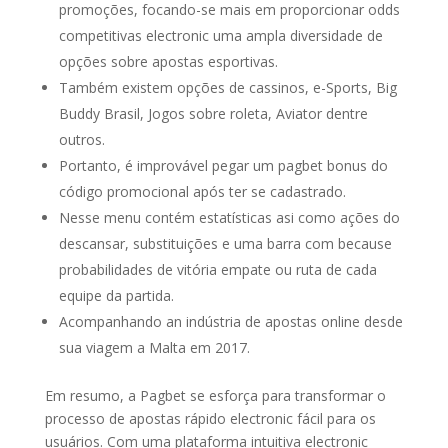
promoções, focando-se mais em proporcionar odds
competitivas electronic uma ampla diversidade de
opções sobre apostas esportivas.
Também existem opções de cassinos, e-Sports, Big
Buddy Brasil, Jogos sobre roleta, Aviator dentre
outros.
Portanto, é improvável pegar um pagbet bonus do
código promocional após ter se cadastrado.
Nesse menu contém estatísticas asi como ações do
descansar, substituições e uma barra com because
probabilidades de vitória empate ou ruta de cada
equipe da partida.
Acompanhando an indústria de apostas online desde
sua viagem a Malta em 2017.
Em resumo, a Pagbet se esforça para transformar o
processo de apostas rápido electronic fácil para os
usuários. Com uma plataforma intuitiva electronic