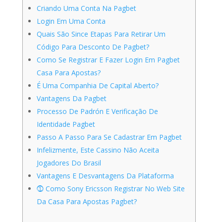
Criando Uma Conta Na Pagbet
Login Em Uma Conta
Quais São Since Etapas Para Retirar Um
Código Para Desconto De Pagbet?
Como Se Registrar E Fazer Login Em Pagbet
Casa Para Apostas?
É Uma Companhia De Capital Aberto?
Vantagens Da Pagbet
Processo De Padrón E Verificação De
Identidade Pagbet
Passo A Passo Para Se Cadastrar Em Pagbet
Infelizmente, Este Cassino Não Aceita
Jogadores Do Brasil
Vantagens E Desvantagens Da Plataforma
⓵ Como Sony Ericsson Registrar No Web Site
Da Casa Para Apostas Pagbet?