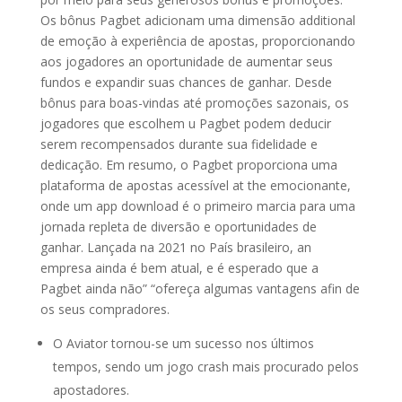
Os bônus Pagbet adicionam uma dimensão additional
de emoção à experiência de apostas, proporcionando
aos jogadores an oportunidade de aumentar seus
fundos e expandir suas chances de ganhar. Desde
bônus para boas-vindas até promoções sazonais, os
jogadores que escolhem u Pagbet podem deducir
serem recompensados durante sua fidelidade e
dedicação. Em resumo, o Pagbet proporciona uma
plataforma de apostas acessível at the emocionante,
onde um app download é o primeiro marcia para uma
jornada repleta de diversão e oportunidades de
ganhar. Lançada na 2021 no País brasileiro, an
empresa ainda é bem atual, e é esperado que a
Pagbet ainda não” “ofereça algumas vantagens afin de
os seus compradores.
O Aviator tornou-se um sucesso nos últimos
tempos, sendo um jogo crash mais procurado pelos
apostadores.