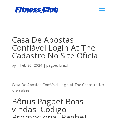
Casa De Apostas
Confiável Login At The
Cadastro No Site Oficia
by
|
Feb 20, 2024
|
pagbet brazil
Casa De Apostas Confiável Login At The Cadastro No
Site Oficial
Bônus Pagbet Boas-
vindas ️ Código
Promocional Pagbet