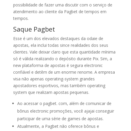
possibilidade de fazer uma discutir com o serviço de
atendimento ao cliente da Pagbet de tempos em
tempos.
Saque Pagbet
Esse é um dos elevados destaques da odaie de
apostas, ela inclui todas since realidades dos seus
clientes. Vale deixar claro que esta quantidade mínima
só é válida realizando o depósito durante Pix. Sim, a
new plataforma de apostas é segura electronic
confiável e detêm de um enorme renome. A empresa
visa não apenas operating-system grandes
apostadores esportivos, mas também operating
system que realizam apostas pequenas.
Ao acessar o pagbet. com, além de comunicar de
bônus electronic promoções, você ajajai conseguir
participar de uma série de games de apostas.
Atualmente, a Pagbet não oferece bônus e