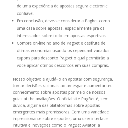
de uma experiência de apostas segura electronic
confiável.
Em conclusão, deve-se considerar a Pagbet como
uma casa sobre apostas, especialmente pra os
interessados sobre todo em apostas esportivas.
Compre on-line no ano de Pagbet e desfrute de
ótimas economias usando os cependant variados
cupons para desconto Pagbet o qual permitirão a
você aplicar ótimos descontos em suas compras.
Nosso objetivo é ajudá-lo an apostar com segurança,
tomar decisões racionais ao arriesgar e aumentar teu
conhecimento sobre apostas por meio de nossos
guias at the avaliações. O oficial site PagBet é, sem
dúvida, alguma das plataformas sobre apostas
emergentes mais promissoras. Com uma variedade
impressionante sobre esportes, uma user interface
intuitiva e inovações como o PagBet Aviator, a