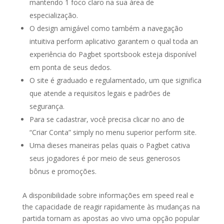
mantendo 1 foco claro na sua área de
especialização.
O design amigável como também a navegação
intuitiva perform aplicativo garantem o qual toda an
experiência do Pagbet sportsbook esteja disponível
em ponta de seus dedos.
O site é graduado e regulamentado, um que significa
que atende a requisitos legais e padrões de
segurança.
Para se cadastrar, você precisa clicar no ano de
“Criar Conta” simply no menu superior perform site.
Uma dieses maneiras pelas quais o Pagbet cativa
seus jogadores é por meio de seus generosos
bônus e promoções.
A disponibilidade sobre informações em speed real e
the capacidade de reagir rapidamente às mudanças na
partida tornam as apostas ao vivo uma opção popular