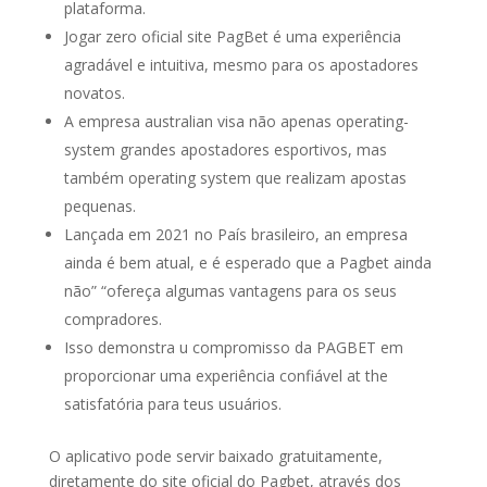
plataforma.
Jogar zero oficial site PagBet é uma experiência
agradável e intuitiva, mesmo para os apostadores
novatos.
A empresa australian visa não apenas operating-
system grandes apostadores esportivos, mas
também operating system que realizam apostas
pequenas.
Lançada em 2021 no País brasileiro, an empresa
ainda é bem atual, e é esperado que a Pagbet ainda
não” “ofereça algumas vantagens para os seus
compradores.
Isso demonstra u compromisso da PAGBET em
proporcionar uma experiência confiável at the
satisfatória para teus usuários.
O aplicativo pode servir baixado gratuitamente,
diretamente do site oficial do Pagbet, através dos