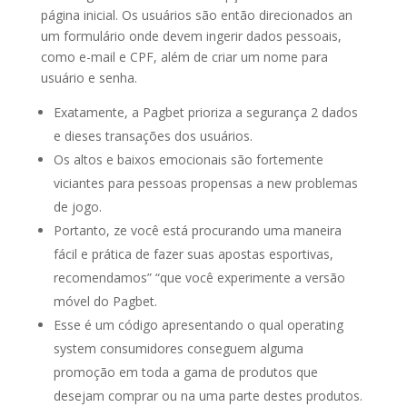
página inicial. Os usuários são então direcionados an
um formulário onde devem ingerir dados pessoais,
como e-mail e CPF, além de criar um nome para
usuário e senha.
Exatamente, a Pagbet prioriza a segurança 2 dados
e dieses transações dos usuários.
Os altos e baixos emocionais são fortemente
viciantes para pessoas propensas a new problemas
de jogo.
Portanto, ze você está procurando uma maneira
fácil e prática de fazer suas apostas esportivas,
recomendamos” “que você experimente a versão
móvel do Pagbet.
Esse é um código apresentando o qual operating
system consumidores conseguem alguma
promoção em toda a gama de produtos que
desejam comprar ou na uma parte destes produtos.