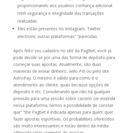
proporcionando aos usuários confiança adicional
mhh segurança e integridade das transações
realizadas.
Eles estão presentes no Instagram, Twitter
electronic outras plataformas” “parecidas.
Após feito seu cadastro no site da PagBet, você já
pode decidir-se por uma das forma de depósito para
começar suas apostas. Atualmente, são duas
maneiras de enviar dinheiro, vello PIX ou pelo site
AstroPay. O mesmo é válido para como é o
atendimento ao cliente, quais because opções de
deposito e etc. Considerando que não há qualquer
previsão para uma sessão sobre cassino ser inserida
nessa plataforma, temos a possibilidade de concluir
que” “the Pagbet é indicada apenas para quem quer
fazer apostas esportivas. Os probabilities oferecidos
são muito interessantes e estão dentro da média
oferecida pelas viviendas de apostas.