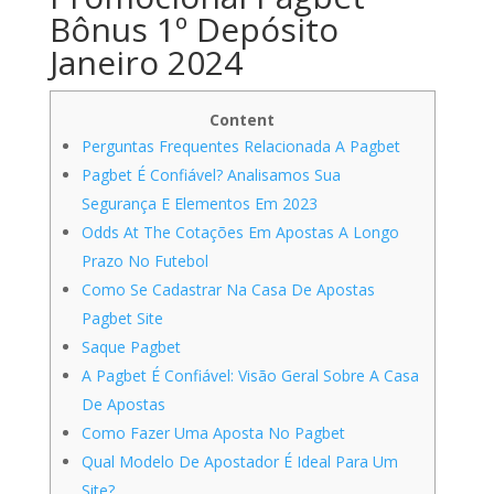
Bônus 1º Depósito
Janeiro 2024
Content
Perguntas Frequentes Relacionada A Pagbet
Pagbet É Confiável? Analisamos Sua
Segurança E Elementos Em 2023
Odds At The Cotações Em Apostas A Longo
Prazo No Futebol
Como Se Cadastrar Na Casa De Apostas
Pagbet Site
Saque Pagbet
A Pagbet É Confiável: Visão Geral Sobre A Casa
De Apostas
Como Fazer Uma Aposta No Pagbet
Qual Modelo De Apostador É Ideal Para Um
Site?