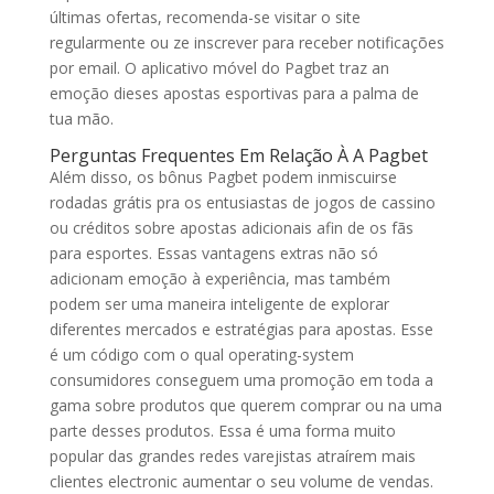
últimas ofertas, recomenda-se visitar o site
regularmente ou ze inscrever para receber notificações
por email. O aplicativo móvel do Pagbet traz an
emoção dieses apostas esportivas para a palma de
tua mão.
Perguntas Frequentes Em Relação À A Pagbet
Além disso, os bônus Pagbet podem inmiscuirse
rodadas grátis pra os entusiastas de jogos de cassino
ou créditos sobre apostas adicionais afin de os fãs
para esportes. Essas vantagens extras não só
adicionam emoção à experiência, mas também
podem ser uma maneira inteligente de explorar
diferentes mercados e estratégias para apostas. Esse
é um código com o qual operating-system
consumidores conseguem uma promoção em toda a
gama sobre produtos que querem comprar ou na uma
parte desses produtos. Essa é uma forma muito
popular das grandes redes varejistas atraírem mais
clientes electronic aumentar o seu volume de vendas.