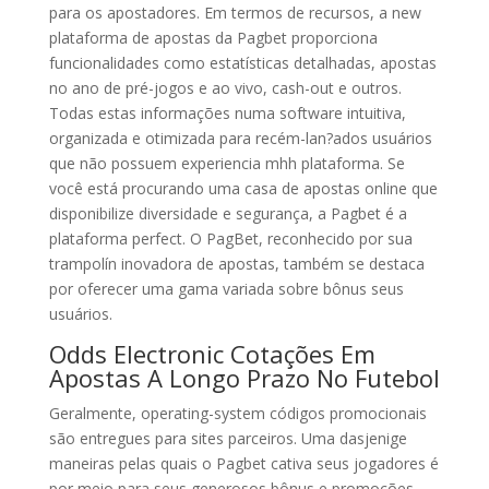
para os apostadores. Em termos de recursos, a new
plataforma de apostas da Pagbet proporciona
funcionalidades como estatísticas detalhadas, apostas
no ano de pré-jogos e ao vivo, cash-out e outros.
Todas estas informações numa software intuitiva,
organizada e otimizada para recém-lan?ados usuários
que não possuem experiencia mhh plataforma. Se
você está procurando uma casa de apostas online que
disponibilize diversidade e segurança, a Pagbet é a
plataforma perfect. O PagBet, reconhecido por sua
trampolín inovadora de apostas, também se destaca
por oferecer uma gama variada sobre bônus seus
usuários.
Odds Electronic Cotações Em
Apostas A Longo Prazo No Futebol
Geralmente, operating-system códigos promocionais
são entregues para sites parceiros. Uma dasjenige
maneiras pelas quais o Pagbet cativa seus jogadores é
por meio para seus generosos bônus e promoções.