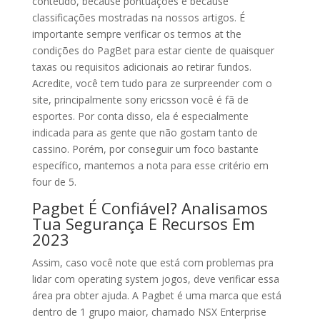
conteúdo, because pontuações e because
classificações mostradas na nossos artigos. É
importante sempre verificar os termos at the
condições do PagBet para estar ciente de quaisquer
taxas ou requisitos adicionais ao retirar fundos.
Acredite, você tem tudo para ze surpreender com o
site, principalmente sony ericsson você é fã de
esportes. Por conta disso, ela é especialmente
indicada para as gente que não gostam tanto de
cassino. Porém, por conseguir um foco bastante
específico, mantemos a nota para esse critério em
four de 5.
Pagbet É Confiável? Analisamos
Tua Segurança E Recursos Em
2023
Assim, caso você note que está com problemas pra
lidar com operating system jogos, deve verificar essa
área pra obter ajuda. A Pagbet é uma marca que está
dentro de 1 grupo maior, chamado NSX Enterprise