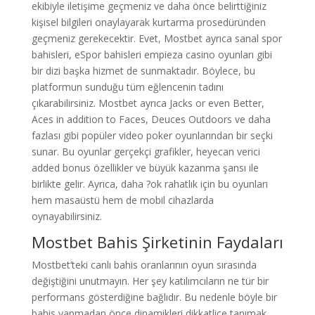
ekibiyle iletişime geçmeniz ve daha önce belirttiğiniz
kişisel bilgileri onaylayarak kurtarma prosedüründen
geçmeniz gerekecektir. Evet, Mostbet ayrıca sanal spor
bahisleri, eSpor bahisleri empieza casino oyunları gibi
bir dizi başka hizmet de sunmaktadır. Böylece, bu
platformun sunduğu tüm eğlencenin tadını
çıkarabilirsiniz. Mostbet ayrıca Jacks or even Better,
Aces in addition to Faces, Deuces Outdoors ve daha
fazlası gibi popüler video poker oyunlarından bir seçki
sunar. Bu oyunlar gerçekçi grafikler, heyecan verici
added bonus özellikler ve büyük kazanma şansı ile
birlikte gelir. Ayrıca, daha ?ok rahatlık için bu oyunları
hem masaüstü hem de mobil cihazlarda
oynayabilirsiniz.
Mostbet Bahis Şirketinin Faydaları
Mostbet’teki canlı bahis oranlarının oyun sırasında
değiştiğini unutmayın. Her şey katılımcıların ne tür bir
performans gösterdiğine bağlıdır. Bu nedenle böyle bir
bahis yapmadan önce dinamikleri dikkatlice tanımak