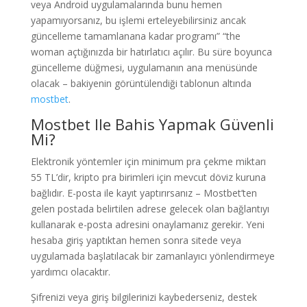
veya Android uygulamalarında bunu hemen
yapamıyorsanız, bu işlemi erteleyebilirsiniz ancak
güncelleme tamamlanana kadar programı” “the
woman açtığınızda bir hatırlatıcı açılır. Bu süre boyunca
güncelleme düğmesi, uygulamanın ana menüsünde
olacak – bakiyenin görüntülendiği tablonun altında
mostbet
.
Mostbet Ile Bahis Yapmak Güvenli
Mi?
Elektronik yöntemler için minimum pra çekme miktarı
55 TL’dir, kripto pra birimleri için mevcut döviz kuruna
bağlıdır. E-posta ile kayıt yaptırırsanız – Mostbet’ten
gelen postada belirtilen adrese gelecek olan bağlantıyı
kullanarak e-posta adresini onaylamanız gerekir. Yeni
hesaba giriş yaptıktan hemen sonra sitede veya
uygulamada başlatılacak bir zamanlayıcı yönlendirmeye
yardımcı olacaktır.
Şifrenizi veya giriş bilgilerinizi kaybederseniz, destek