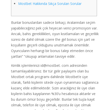
Mostbet Hakkında Sıkça Sorulan Sorular
Bunlar bonuslardan sadece birkaçı; Aralarından seçim
yapabileceğiniz pek çok heyecan verici promosyon var.
Ancak, bahis gereklilikleri, oyun kısıtlamaları ve geçerlilik
süresi de dahil olmak üzere the girl bonus için şart ve
koşulların geçerli olduğunu unutmamak önemlidir.
Oyuncuların herhangi bir bonus talep etmeden önce
şartları” “okuyup anlamaları tavsiye edilir.
Kimlik işlemlerinizi id@mostbet. com adresinden
tamamlayabilirsiniz. Bir tür gelir paylaşımı olan bu
Mostbet ortak programı dahilinde Mostbet’e üye
olarak, farklı kişilerin sitede oyun oynanması sağlanınca
kazanç elde edilmektedir. Sizin aracılığınız ile üye olan
kişilerin bahis kayıplarının %30’u hesabınıza aktarılır ve
bu durum ömür boyu geçerlidir. Bunlar tek tuşla kayıt
olmak, telefon ile üye olmak, eposta ile üye olmak