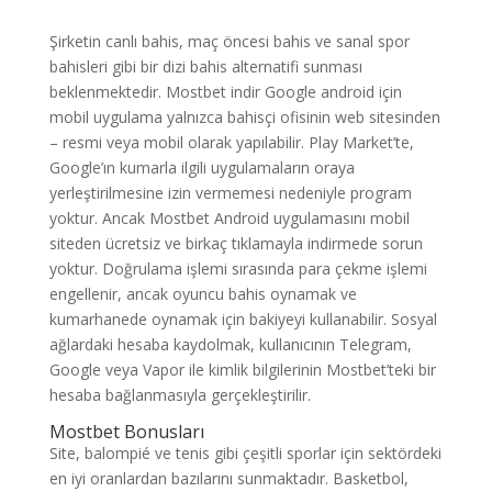
Şirketin canlı bahis, maç öncesi bahis ve sanal spor
bahisleri gibi bir dizi bahis alternatifi sunması
beklenmektedir. Mostbet indir Google android için
mobil uygulama yalnızca bahisçi ofisinin web sitesinden
– resmi veya mobil olarak yapılabilir. Play Market’te,
Google’ın kumarla ilgili uygulamaların oraya
yerleştirilmesine izin vermemesi nedeniyle program
yoktur. Ancak Mostbet Android uygulamasını mobil
siteden ücretsiz ve birkaç tıklamayla indirmede sorun
yoktur. Doğrulama işlemi sırasında para çekme işlemi
engellenir, ancak oyuncu bahis oynamak ve
kumarhanede oynamak için bakiyeyi kullanabilir. Sosyal
ağlardaki hesaba kaydolmak, kullanıcının Telegram,
Google veya Vapor ile kimlik bilgilerinin Mostbet’teki bir
hesaba bağlanmasıyla gerçekleştirilir.
Mostbet Bonusları
Site, balompié ve tenis gibi çeşitli sporlar için sektördeki
en iyi oranlardan bazılarını sunmaktadır. Basketbol,