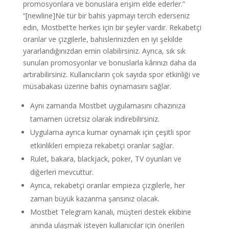
promosyonlara ve bonuslara erişim elde ederler.”
“[newline]Ne tür bir bahis yapmayı tercih ederseniz
edin, Mostbet’te herkes için bir şeyler vardır. Rekabetçi
oranlar ve çizgilerle, bahislerinizden en iyi şekilde
yararlandığınızdan emin olabilirsiniz. Ayrıca, sık sık
sunulan promosyonlar ve bonuslarla kârınızı daha da
artırabilirsiniz. Kullanıcıların çok sayıda spor etkinliği ve
müsabakası üzerine bahis oynamasını sağlar.
Aynı zamanda Mostbet uygulamasını cihazınıza
tamamen ücretsiz olarak indirebilirsiniz.
Uygulama ayrıca kumar oynamak için çeşitli spor
etkinlikleri empieza rekabetçi oranlar sağlar.
Rulet, bakara, blackjack, poker, TV oyunları ve
diğerleri mevcuttur.
Ayrıca, rekabetçi oranlar empieza çizgilerle, her
zaman büyük kazanma şansınız olacak.
Mostbet Telegram kanalı, müşteri destek ekibine
anında ulaşmak isteyen kullanıcılar için önerilen