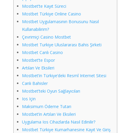
Mostbet’te Kayıt Süreci
Mostbet Türkiye Online Casino
Mostbet Uygulamasının Bonusunu Nasıl
Kullanabilirim?
Çevrimiçi Casino Mostbet
Mostbet Turkiye Uluslararası Bahis Şirketi
Mostbet Canlı Casino
Mostbet’te Espor
Artıları Ve Eksileri
Mostbet’in Türkiye’deki Resmî Internet Sitesi
Canlı Bahisler
Mostbet’teki Oyun Sağlayıcıları
Ios Için
Maksimum Ödeme Tutarı
Mostbet’in Artıları Ve Eksileri
Uygulama Ios Cihazlarda Nasıl Edinilir?
Mostbet Türkiye Kumarhanesine Kayıt Ve Giriş