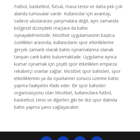
Futbol, ​​basketbol, ​​futsal, masa tenisi ve daha pek çok
alanda turnuvalar vardır. Kullanıcılar için avantajı,
sadece uluslararası yarışmalara değil, aynı zamanda
bölgesel düzeydeki maçlara da bahis
oynayabilmenizdir. Mostbet uygulamasının başlıca
özellikleri arasında, kullanıcıların spor etkinliklerine
gerçek zamanlı olarak bahis oynamalarına olanak
tanıyan canlı bahis bulunmaktadır. Uygulama ayrıca
kumar oynamak için çeşitli spor etkinlikleri empieza
rekabetçi oranlar sağlar. Mostbet spor bahisleri, spor
etkinliklerinin ya da oyunlarının sonucu üzerine bahis
yapma faaliyetini ifade eder. Bir spor bahisleri
organizasyonu olan Mostbet, kullanıcılara futbol,
basketbol, tenis ve diğerleri gibi bir dizi spor dalında
bahis yapma şansı sağlayacaktır.