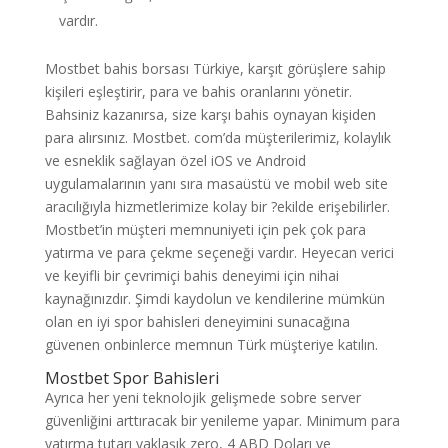
vardır.
Mostbet bahis borsası Türkiye, karşıt görüşlere sahip
kişileri eşleştirir, para ve bahis oranlarını yönetir.
Bahsiniz kazanırsa, size karşı bahis oynayan kişiden
para alırsınız. Mostbet. com’da müşterilerimiz, kolaylık
ve esneklik sağlayan özel iOS ve Android
uygulamalarının yanı sıra masaüstü ve mobil web site
aracılığıyla hizmetlerimize kolay bir ?ekilde erişebilirler.
Mostbet’in müşteri memnuniyeti için pek çok para
yatırma ve para çekme seçeneği vardır. Heyecan verici
ve keyifli bir çevrimiçi bahis deneyimi için nihai
kaynağınızdır. Şimdi kaydolun ve kendilerine mümkün
olan en iyi spor bahisleri deneyimini sunacağına
güvenen onbinlerce memnun Türk müşteriye katılın.
Mostbet Spor Bahisleri
Ayrıca her yeni teknolojik gelişmede sobre server
güvenliğini arttıracak bir yenileme yapar. Minimum para
yatırma tutarı yaklaşık zero, 4 ABD Doları ve