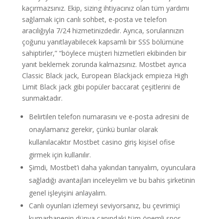
kaçırmazsınız. Ekip, sizing ihtiyacınız olan tüm yardımı
sağlamak için canlı sohbet, e-posta ve telefon
aracılığıyla 7/24 hizmetinizdedir. Ayrıca, sorularınızın
çoğunu yanıtlayabilecek kapsamlı bir SSS bölümüne
sahiptirler,” “böylece müşteri hizmetleri ekibinden bir
yanıt beklemek zorunda kalmazsınız. Mostbet ayrıca
Classic Black jack, European Blackjack empieza High
Limit Black jack gibi popüler baccarat çeşitlerini de
sunmaktadır.
Belirtilen telefon numarasını ve e-posta adresini de
onaylamanız gerekir, çünkü bunlar olarak
kullanılacaktır Mostbet casino giriş kişisel ofise
girmek için kullanılır.
Şimdi, Mostbet’i daha yakından tanıyalım, oyunculara
sağladığı avantajları inceleyelim ve bu bahis şirketinin
genel işleyişini anlayalım.
Canlı oyunları izlemeyi seviyorsanız, bu çevrimiçi
kumarhanenin dünya çapındaki tüm önemli spor