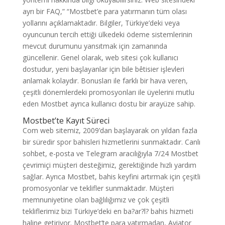
ayrı bir FAQ,” “Mostbet’e para yatırmanın tüm olası
yollarını açıklamaktadır. Bilgiler, Türkiye’deki veya
oyuncunun tercih ettiği ülkedeki ödeme sistemlerinin
mevcut durumunu yansıtmak için zamanında
güncellenir. Genel olarak, web sitesi çok kullanıcı
dostudur, yeni başlayanlar için bile bêtisier işlevleri
anlamak kolaydır. Bonusları ile farklı bir hava veren,
çeşitli dönemlerdeki promosyonları ile üyelerini mutlu
eden Mostbet ayrıca kullanıcı dostu bir arayüze sahip.
Mostbet’te Kayıt Süreci
Com web sitemiz, 2009’dan başlayarak on yıldan fazla
bir süredir spor bahisleri hizmetlerini sunmaktadır. Canlı
sohbet, e-posta ve Telegram aracılığıyla 7/24 Mostbet
çevrimiçi müşteri desteğimiz, gerektiğinde hızlı yardım
sağlar. Ayrıca Mostbet, bahis keyfini artırmak için çeşitli
promosyonlar ve teklifler sunmaktadır. Müşteri
memnuniyetine olan bağlılığımız ve çok çeşitli
tekliflerimiz bizi Türkiye’deki en ba?ar?l? bahis hizmeti
haline getiriyor. Mostbet’te para yatırmadan, Aviator