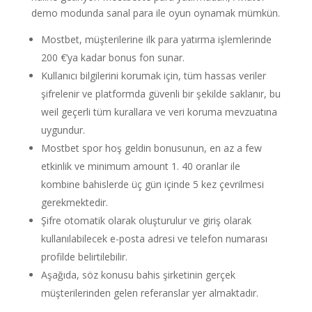
demo modunda sanal para ile oyun oynamak mümkün.
Mostbet, müşterilerine ilk para yatırma işlemlerinde
200 €’ya kadar bonus fon sunar.
Kullanıcı bilgilerini korumak için, tüm hassas veriler
şifrelenir ve platformda güvenli bir şekilde saklanır, bu
weil geçerli tüm kurallara ve veri koruma mevzuatına
uygundur.
Mostbet spor hoş geldin bonusunun, en az a few
etkinlik ve minimum amount 1. 40 oranlar ile
kombine bahislerde üç gün içinde 5 kez çevrilmesi
gerekmektedir.
Şifre otomatik olarak oluşturulur ve giriş olarak
kullanılabilecek e-posta adresi ve telefon numarası
profilde belirtilebilir.
Aşağıda, söz konusu bahis şirketinin gerçek
müşterilerinden gelen referanslar yer almaktadır.