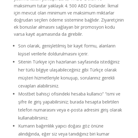
maksimum tutar yaklaşık 4. 500 ABD Dolarıdır. İkmal
için mevcut olan minimum ve maksimum miktarlar
doğrudan seçilen ödeme sistemine bağlıdır. Ziyaretçinin
ek bonuslar almasını sağlayan bir promosyon kodu
varsa kayıt aşamasında da girebilir.
Son olarak, genişletilmiş bir kayıt formu, alanların
kişisel verilerle doldurulmasını içerir.
Sitenin Türkiye için hazırlanan sayfasında istediğiniz
her türlü bilgiye ulaşabileceğiniz gibi Türkçe olarak
müşteri hizmetleriyle konuşup, sorularınız gerekli
cevapları alabilirsiniz.
Mostbet bahisçi ofisindeki hesaba kullanıcı” “ismi ve
şifre ile giriş yapabilirsiniz; burada hesapta belirtilen
telefon numarasını veya e-posta adresini giriş olarak
kullanabilirsiniz.
Kumarın bağımlılık yapıcı doğası göz önüne
alındığında, eğer siz veya tanıdığınız biri kumar