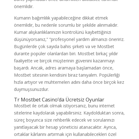
önemlidir.
Kumarın bağımlılık yapabileceğine dikkat etmek
önemlidir, bu nedenle sorumlu bir şekilde alınmalıdır.
Kumar alışkanlıklarınızın kontrolünü kaybettiğinizi
düşünüyorsanız,” “profesyonel yardım almanızı öneririz.
Bugünlerde çok sayıda bahis şirketi va ve Mostbet
durante popüler olanlardan biri. Mostbet birkaç yıldır
faaliyette ve birçok müşterinin güvenini kazanmayı
başardı. Ancak, adres aramaya başlamadan önce,
Mostbet sitesinin kendisini biraz tanıyalım. Popülerliği
hızla artıyor ve muhtemelen adını daha önce birçok kez
duymuşsunuzdur.
Tr Mostbet Casino’da Ücretsiz Oyunlar
Mostbet ile ortak olmak istiyorsanız, bunu internet
sitelerine kaydolarak yapabilirsiniz. Kaydolduktan sonra,
süreç boyunca size rehberlik edecek ve sorularınızı
yanıtlayacak bir hesap yöneticisi atanacaktır. Ayrıca,
ortaklar kârlarını artırmak için kullanabilecekleri özel