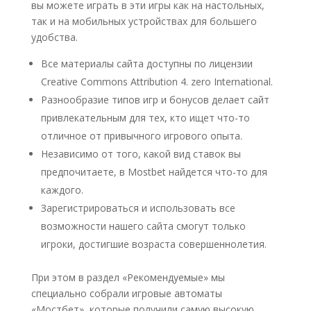
вы можете играть в эти игры как на настольных,
так и на мобильных устройствах для большего
удобства.
Все материалы сайта доступны по лицензии
Creative Commons Attribution 4. zero International.
Разнообразие типов игр и бонусов делает сайт
привлекательным для тех, кто ищет что-то
отличное от привычного игрового опыта.
Независимо от того, какой вид ставок вы
предпочитаете, в Mostbet найдется что-то для
каждого.
Зарегистрироваться и использовать все
возможности нашего сайта смогут только
игроки, достигшие возраста совершеннолетия.
При этом в раздел «Рекомендуемые» мы
специально собрали игровые автоматы
«Мостбет», которые получили самую высокую