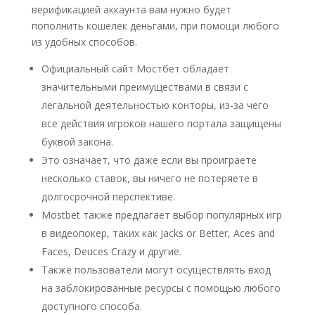
верификацией аккаунта вам нужно будет
пополнить кошелек деньгами, при помощи любого
из удобных способов.
Официальный сайт Мостбет обладает
значительными преимуществами в связи с
легальной деятельностью конторы, из-за чего
все действия игроков нашего портала защищены
буквой закона.
Это означает, что даже если вы проиграете
несколько ставок, вы ничего не потеряете в
долгосрочной перспективе.
Mostbet также предлагает выбор популярных игр
в видеопокер, таких как Jacks or Better, Aces and
Faces, Deuces Crazy и другие.
Также пользователи могут осуществлять вход
на заблокированные ресурсы с помощью любого
доступного способа.