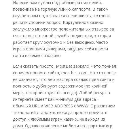
Но если вам нужны подробные разъяснения,
позвоните на горячую линию саппорта. В таком
случае к вам подключатся специалисты, готовые
решить спорный вопрос. Виртуальное казино
заслужило множество положительных отзывов за
счет ответственной службы поддержки, которая
работает круглосуточно и без выходных. Часто
играю с живыми дилерами, ощущая себя в роли
гостя наземного казино.
Если сказать просто, MostBet зеркало – это точная
копия основного сайта, mostbet. com. Но это вовсе
не означает, что веб-мастера создают два сайта и
полностью дублируют содержимое (по крайней
мере, так происходит не всегда). Любой ресурс в
интернете имеет как минимум два адреса –
обычный URL и WEB ADDRESS с WWW. С развитием
технологий стало как никогда просто получить
доступ к любимым играм казино, не выходя из
дома. Однако появление мобильных азартных игр