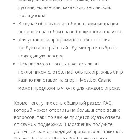
русский, украинский, казахский, английский,
французский.
В случае обнаружения обмана администрация
оставляет за собой право блокировки аккаунта.
Для установки программного обеспечения
требуется открыть сайт букмекера и выбрать
подходящую версию.
Независимо от того, являетесь ли вы
поклонником слотов, настольных игр, живых игр
казино или ставок на спорт, Mostbet Casino
может предложить что-то для каждого игрока.
Кроме того, у них есть обширный раздел FAQ,
который может ответить на большинство ваших
вопросов, так что вам не придется ждать ответа
от службы поддержки. В Mostbet вы получите
доступ к играм от ведущих провайдеров, таких как
Netent, Pragmatic Play, BetSoft и других. Эти