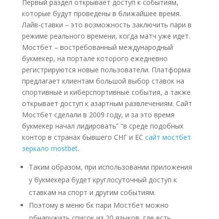
Первый раздел открывает доступ к событиям,
которые будут проведены в ближайшее время.
Лайв-ставки – это возможность заключить пари в
режиме реального времени, когда матч уже идет.
Мостбет – востребованный международный
букмекер, на портале которого ежедневно
регистрируются новые пользователи. Платформа
предлагает клиентам большой выбор ставок на
спортивные и киберспортивные события, а также
открывает доступ к азартным развлечениям. Сайт
Мостбет сделали в 2009 году, и за это время
букмекер начал лидировать” “в среде подобных
контор в странах бывшего СНГ и ЕС
сайт мостбет
зеркало mostbet
.
Таким образом, при использовании приложения
у букмекера будет круглосуточный доступ к
ставкам на спорт и другим событиям.
Поэтому в меню бк пари Мостбет можно
обнаружить список из 20 языков, где есть