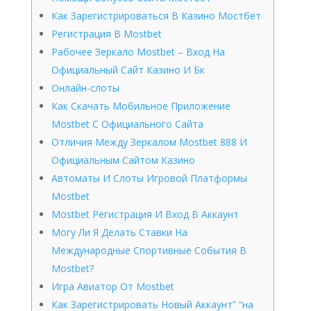
Как Зарегистрироваться В Казино Мостбет
Регистрация В Mostbet
Рабочее Зеркало Mostbet – Вход На
Официальный Сайт Казино И Бк
Онлайн-слоты
Как Скачать Мобильное Приложение
Mostbet С Официального Сайта
Отличия Между Зеркалом Mostbet 888 И
Официальным Сайтом Казино
Автоматы И Слоты Игровой Платформы
Mostbet
Mostbet Регистрация И Вход В Аккаунт
Могу Ли Я Делать Ставки На
Международные Спортивные События В
Mostbet?
Игра Авиатор От Mostbet
Как Зарегистрировать Новый Аккаунт” “на