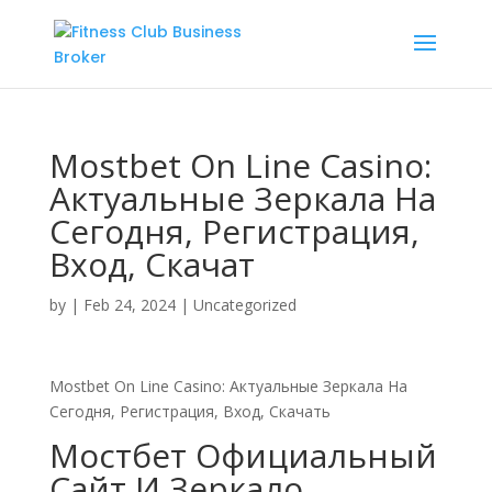
Mostbet On Line Casino:
Актуальные Зеркала На
Сегодня, Регистрация,
Вход, Скачат
by
|
Feb 24, 2024
|
Uncategorized
Mostbet On Line Casino: Актуальные Зеркала На
Сегодня, Регистрация, Вход, Скачать
Мостбет Официальный
Сайт И Зеркало