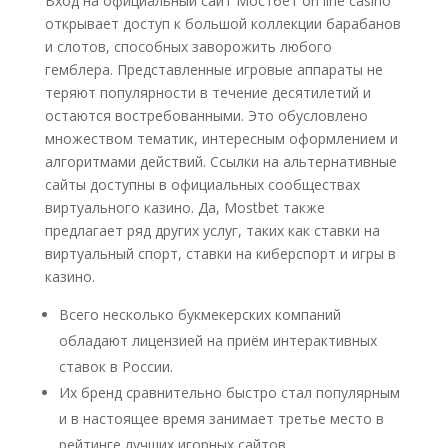
Вход на официальный сайт Мостбет on line casino
открывает доступ к большой коллекции барабанов
и слотов, способных заворожить любого
гемблера. Представленные игровые аппараты не
теряют популярности в течение десятилетий и
остаются востребованными. Это обусловлено
множеством тематик, интересным оформлением и
алгоритмами действий. Ссылки на альтернативные
сайты доступны в официальных сообществах
виртуального казино. Да, Mostbet также
предлагает ряд других услуг, таких как ставки на
виртуальный спорт, ставки на киберспорт и игры в
казино.
Всего несколько букмекерских компаний
обладают лицензией на приём интерактивных
ставок в России.
Их бренд сравнительно быстро стал популярным
и в настоящее время занимает третье место в
рейтинге лучших игорных сайтов.