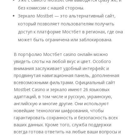
без комиссии с нашей стороны.
Зеркало Mostbet — это альтернативный сайт,
который позволяет пользователям получить
доступ к платформе Мостбет в регионах, где она
может быть ограничена или заблокирована.
В портфолио Мостбет casino онлайн можно
увидеть слоты на любой вкус и цвет. Особого
внимания заслуживает удобный интерфейс и
продвинутая навигационная панель, дополненная
всевозможными фильтрами. Официальный сайт
Mostbet Casino и зеркало имеют 26 языковых
адаптаций, в том числе и русскую, украинскую,
английскую и многие другие. Они используют
новейшие технологии шифрования, чтобы
гарантировать сохранность и безопасность всех
ваших данных. Кроме того, служба поддержки
всегда готова ответить на любые ваши вопросы и