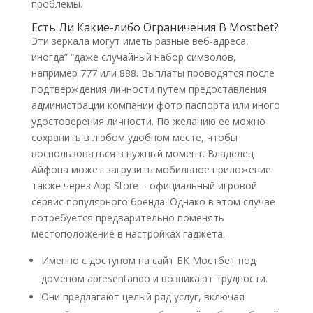
проблемы.
Есть Ли Какие-либо Ограничения В Mostbet?
Эти зеркала могут иметь разные веб-адреса,
иногда” “даже случайный набор символов,
например 777 или 888. Выплаты проводятся после
подтверждения личности путем предоставления
администрации компании фото паспорта или иного
удостоверения личности. По желанию ее можно
сохранить в любом удобном месте, чтобы
воспользоваться в нужный момент. Владелец
Айфона может загрузить мобильное приложение
также через App Store – официальный игровой
сервис популярного бренда. Однако в этом случае
потребуется предварительно поменять
местоположение в настройках гаджета.
Именно с доступом на сайт БК Мостбет под
доменом apresentando и возникают трудности.
Они предлагают целый ряд услуг, включая