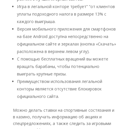
Игра в легальной конторе требует” “от клиентов
уплаты подоходного налога в размере 13% с
каждого выигрыша.
Версия мобильного приложения для смартфонов
на базе Android доступна непосредственно на
официальном сайте и зеркалах (кнопка «Скачать»
расположена в верхнем левом углу).
С помощью бесплатных вращений вы можете
вращать барабаны, чтобы потенциально
выиграть крупные призы.
Преимуществом использования легальной
конторы является отсутствие блокировок
официального сайта.
Можно делать ставки на спортивные состязания и
в казино, получать информацию об акциях и
спецпредложениях, а также следить за игровыми