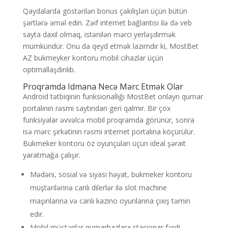
Qaydalarda göstərilən bonus çəkilişləri üçün bütün
şərtlərə əməl edin. Zəif internet bağlantısı ilə də veb
sayta daxil olmaq, istənilən mərci yerləşdirmək
mümkündür. Onu da qeyd etmək lazımdır ki, MostBet
AZ bukmeyker kontoru mobil cihazlar üçün
optimallaşdırılıb.
Proqramda Idmana Necə Mərc Etmək Olar
Android tətbiqinin funksionallığı MostBet onlayn qumar
portalının rəsmi saytından geri qalmır. Bir çox
funksiyalar əvvəlcə mobil proqramda görünür, sonra
isə mərc şirkətinin rəsmi internet portalına köçürülür.
Bukmeker kontoru öz oyunçuları üçün ideal şərait
yaratmağa çalışır.
Mədəni, sosial və siyasi həyat, bukmeker kontoru
müştərilərinə canlı dilerlər ilə slot machine
maşınlarına və canlı kazino oyunlarına çıxış təmin
edir.
Mobil müştərilər qumarbazlara stasionar fərdi