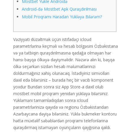
Mostbet Yukle Androidə
Android-də Mostbet Apk Quraşdırılması
Mobil Proqramı Haradan Yükləyə Bilərəm?
Vəziyyəti düzəltmək üçün istifadəçi icloud
parametrlərinə keçməli və hesab bölgəsini Özbəkistana
və ya tətbiqin quraşdırılmasına qadağa olmayan hər
hansı başqa ölkəyə dəyişməlidir. Nəzərə alın ki, başqa
ölkə seçərkən sizdən hesab məlumatlarınızı
doldurmağınız xahiş olunacaq. İstədiyiniz simvolları
daxil edə bilərsiniz – burada heç bir vacib komponent
yoxdur Bundan sonra siz App Store-a daxil olub
mostbet mobil proqram yenidən yükləyə bilərsiniz.
Yükləməni tamamladıqdan sonra icloud
parametrlərinizə qayıda və regionu Özbəkistandan
Azərbaycana dəyişə bilərsiniz. Yüklə bukmeker kontoru
hətta müxtəlif səbəblərdən proqramı telefonlarına
quraşdırmaq istəməyən oyunçuların qayğısına qaldı.