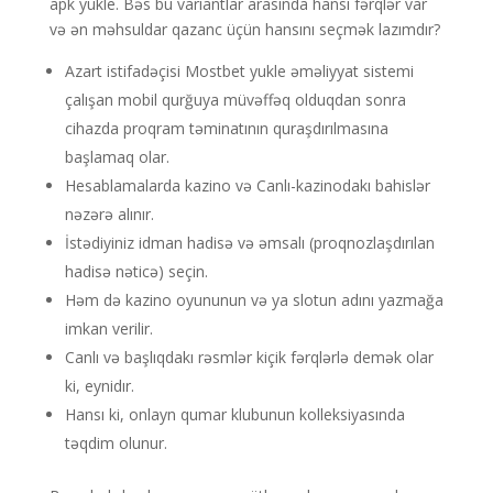
apk yukle. Bəs bu variantlar arasında hansı fərqlər var
və ən məhsuldar qazanc üçün hansını seçmək lazımdır?
Azart istifadəçisi Mostbet yukle əməliyyat sistemi
çalışan mobil qurğuya müvəffəq olduqdan sonra
cihazda proqram təminatının quraşdırılmasına
başlamaq olar.
Hesablamalarda kazino və Canlı-kazinodakı bahislər
nəzərə alınır.
İstədiyiniz idman hadisə və əmsalı (proqnozlaşdırılan
hadisə nəticə) seçin.
Həm də kazino oyununun və ya slotun adını yazmağa
imkan verilir.
Canlı və başlıqdakı rəsmlər kiçik fərqlərlə demək olar
ki, eynidır.
Hansı ki, onlayn qumar klubunun kolleksiyasında
təqdim olunur.