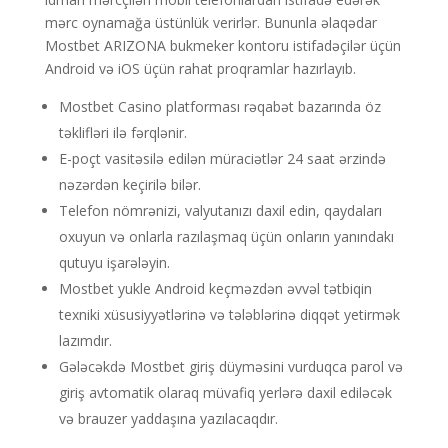
mərc oynamağa üstünlük verirlər. Bununla əlaqədar
Mostbet ARIZONA bukmeker kontoru istifadəçilər üçün
Android və iOS üçün rahat proqramlar hazırlayıb.
Mostbet Casino platforması rəqabət bazarında öz
təklifləri ilə fərqlənir.
E-poçt vasitəsilə edilən müraciətlər 24 saat ərzində
nəzərdən keçirilə bilər.
Telefon nömrənizi, valyutanızı daxil edin, qaydaları
oxuyun və onlarla razılaşmaq üçün onların yanındakı
qutuyu işarələyin.
Mostbet yukle Android keçməzdən əvvəl tətbiqin
texniki xüsusiyyətlərinə və tələblərinə diqqət yetirmək
lazımdır.
Gələcəkdə Mostbet giriş düyməsini vurduqca parol və
giriş avtomatik olaraq müvafiq yerlərə daxil ediləcək
və brauzer yaddaşına yazılacaqdır.