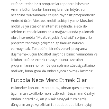
istifadə” “edən bəzi proqramlar tapadera bilərsiniz.
Amma bütün bunlar tanınmış brendin böyük adı
hesabına “yüksəlməyə” çalışan faydasız proqramlardır.
Android üçün Mostbet mobil tətbiqini yalnız Mostbet
mobil və ya stasionar internet saytında, eləcə də
telefon istehsalçılarının bəzi mağazalarında yükləmək
olar. İnternetdə “Mostbet yukle Android” sorğusu ilə
proqram tapmağa çalışmaq gözlənilən nəticəni
verməyəcək. Təsadüfən bir növ zərərli proqrama
düşməmək üçün Mostbet saytında birinci variantdan və
linkdən istifadə etmək tövsiyə olunur. Mostbet
proqramlarının hər biri öz quraşdırma xüsusiyyətlərinə
malikdir, buna görə də onları ayrıca sökmək lazımdır.
Futbola Necə Mərc Etmək Olar
Bukmeker kontoru Mostbet az, idman qarşıdurmaları
üçün artan təkliflərlə məni cəlb edir. Bazarların özəlliyi
ondan ibarətdir ki, ən yüksək səviyyəli turnirlərdə
dünyanın ən yaxşı ofisləri ilə rəqabət edə bilən layiqli