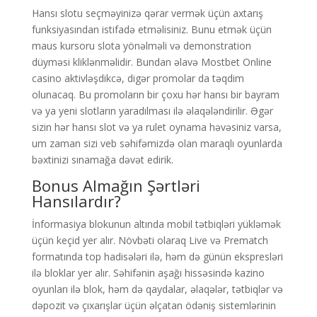
Hansı slotu seçməyinizə qərar vermək üçün axtarış
funksiyasından istifadə etməlisiniz. Bunu etmək üçün
maus kursoru slota yönəlməli və demonstration
düyməsi kliklənməlidir. Bundan əlavə Mostbet Online
casino aktivləşdikcə, digər promolar da təqdim
olunacaq. Bu promoların bir çoxu hər hansı bir bayram
və ya yeni slotların yaradılması ilə əlaqələndirilir. Əgər
sizin hər hansı slot və ya rulet oynama həvəsiniz varsa,
um zaman sizi veb səhifəmizdə olan maraqlı oyunlarda
bəxtinizi sınamağa dəvət edirik.
Bonus Almağın Şərtləri
Hansılardır?
İnformasiya blokunun altında mobil tətbiqləri yükləmək
üçün keçid yer alır. Növbəti olaraq Live və Prematch
formatında top hadisələri ilə, həm də günün ekspresləri
ilə bloklar yer alır. Səhifənin aşağı hissəsində kazino
oyunları ilə blok, həm də qaydalar, əlaqələr, tətbiqlər və
dəpozit və çıxarışlar üçün əlçatan ödəniş sistemlərinin