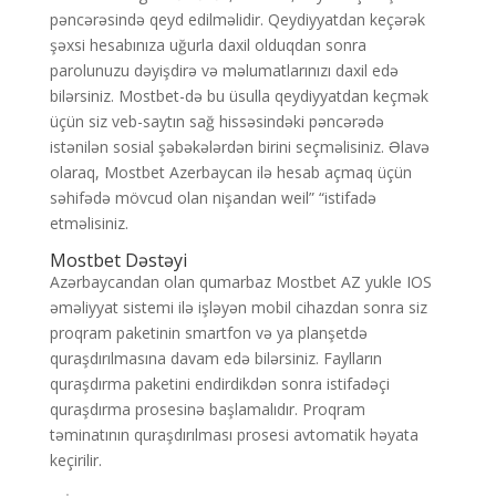
pəncərəsində qeyd edilməlidir. Qeydiyyatdan keçərək
şəxsi hesabınıza uğurla daxil olduqdan sonra
parolunuzu dəyişdirə və məlumatlarınızı daxil edə
bilərsiniz. Mostbet-də bu üsulla qeydiyyatdan keçmək
üçün siz veb-saytın sağ hissəsindəki pəncərədə
istənilən sosial şəbəkələrdən birini seçməlisiniz. Əlavə
olaraq, Mostbet Azerbaycan ilə hesab açmaq üçün
səhifədə mövcud olan nişandan weil” “istifadə
etməlisiniz.
Mostbet Dəstəyi
Azərbaycandan olan qumarbaz Mostbet AZ yukle IOS
əməliyyat sistemi ilə işləyən mobil cihazdan sonra siz
proqram paketinin smartfon və ya planşetdə
quraşdırılmasına davam edə bilərsiniz. Faylların
quraşdırma paketini endirdikdən sonra istifadəçi
quraşdırma prosesinə başlamalıdır. Proqram
təminatının quraşdırılması prosesi avtomatik həyata
keçirilir.