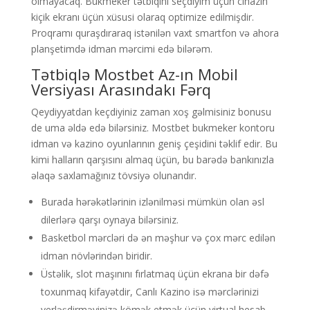
olmayacaq. Bukmeker tətbiqini seçdiyim üçün cihazın
kiçik ekranı üçün xüsusi olaraq optimize edilmişdir.
Proqramı quraşdıraraq istənilən vaxt smartfon və ahora
planşetimdə idman mərcimi edə bilərəm.
Tətbiqlə Mostbet Az-ın Mobil
Versiyası Arasındakı Fərq
Qeydiyyatdan keçdiyiniz zaman xoş gəlmisiniz bonusu
de uma əldə edə bilərsiniz. Mostbet bukmeker kontoru
idman və kazino oyunlarının geniş çeşidini təklif edir. Bu
kimi halların qarşısını almaq üçün, bu barədə bankınızla
əlaqə saxlamağınız tövsiyə olunandır.
Burada hərəkətlərinin izlənilməsi mümkün olan əsl
dilerlərə qarşı oynaya bilərsiniz.
Basketbol mərcləri də ən məşhur və çox mərc edilən
idman növlərindən biridir.
Üstəlik, slot maşınını fırlatmaq üçün ekrana bir dəfə
toxunmaq kifayətdir, Canlı Kazino isə mərclərinizi
yerləşdirməyinizə kömək etmək üçün virtual hesab