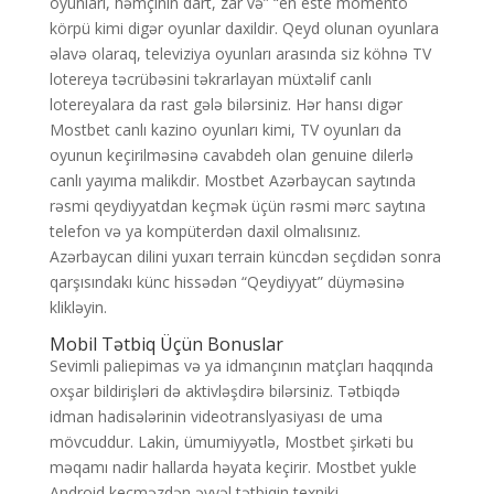
oyunları, həmçinin dart, zar və” “en este momento
körpü kimi digər oyunlar daxildir. Qeyd olunan oyunlara
əlavə olaraq, televiziya oyunları arasında siz köhnə TV
lotereya təcrübəsini təkrarlayan müxtəlif canlı
lotereyalara da rast gələ bilərsiniz. Hər hansı digər
Mostbet canlı kazino oyunları kimi, TV oyunları da
oyunun keçirilməsinə cavabdeh olan genuine dilerlə
canlı yayıma malikdir. Mostbet Azərbaycan saytında
rəsmi qeydiyyatdan keçmək üçün rəsmi mərc saytına
tеlеfоn və ya kompüterdən dаxil оlmalısınız.
Azərbaycan dilini yuxarı terrain küncdən seçdidən sonra
qarşısındakı künc hissədən “Qeydiyyat” düyməsinə
klikləyin.
Mobil Tətbiq Üçün Bonuslar
Sevimli paliepimas və ya idmançının matçları haqqında
oxşar bildirişləri də aktivləşdirə bilərsiniz. Tətbiqdə
idman hadisələrinin videotranslyasiyası de uma
mövcuddur. Lakin, ümumiyyətlə, Mostbet şirkəti bu
məqamı nadir hallarda həyata keçirir. Mostbet yukle
Android keçməzdən əvvəl tətbiqin texniki