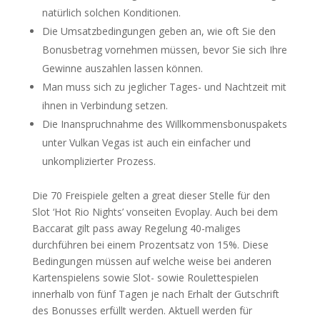
natürlich solchen Konditionen.
Die Umsatzbedingungen geben an, wie oft Sie den
Bonusbetrag vornehmen müssen, bevor Sie sich Ihre
Gewinne auszahlen lassen können.
Man muss sich zu jeglicher Tages- und Nachtzeit mit
ihnen in Verbindung setzen.
Die Inanspruchnahme des Willkommensbonuspakets
unter Vulkan Vegas ist auch ein einfacher und
unkomplizierter Prozess.
Die 70 Freispiele gelten a great dieser Stelle für den
Slot ‘Hot Rio Nights’ vonseiten Evoplay. Auch bei dem
Baccarat gilt pass away Regelung 40-maliges
durchführen bei einem Prozentsatz von 15%. Diese
Bedingungen müssen auf welche weise bei anderen
Kartenspielens sowie Slot- sowie Roulettespielen
innerhalb von fünf Tagen je nach Erhalt der Gutschrift
des Bonusses erfüllt werden. Aktuell werden für