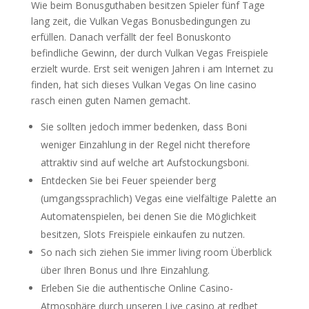
Wie beim Bonusguthaben besitzen Spieler fünf Tage
lang zeit, die Vulkan Vegas Bonusbedingungen zu
erfüllen. Danach verfällt der feel Bonuskonto
befindliche Gewinn, der durch Vulkan Vegas Freispiele
erzielt wurde. Erst seit wenigen Jahren i am Internet zu
finden, hat sich dieses Vulkan Vegas On line casino
rasch einen guten Namen gemacht.
Sie sollten jedoch immer bedenken, dass Boni
weniger Einzahlung in der Regel nicht therefore
attraktiv sind auf welche art Aufstockungsboni.
Entdecken Sie bei Feuer speiender berg
(umgangssprachlich) Vegas eine vielfältige Palette an
Automatenspielen, bei denen Sie die Möglichkeit
besitzen, Slots Freispiele einkaufen zu nutzen.
So nach sich ziehen Sie immer living room Überblick
über Ihren Bonus und Ihre Einzahlung.
Erleben Sie die authentische Online Casino-
Atmosphäre durch unseren Live casino at redbet