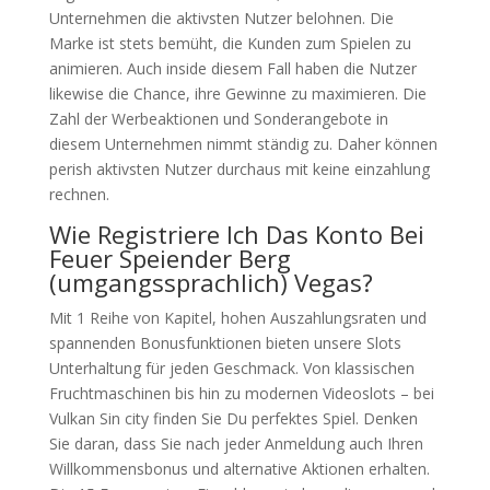
Unternehmen die aktivsten Nutzer belohnen. Die
Marke ist stets bemüht, die Kunden zum Spielen zu
animieren. Auch inside diesem Fall haben die Nutzer
likewise die Chance, ihre Gewinne zu maximieren. Die
Zahl der Werbeaktionen und Sonderangebote in
diesem Unternehmen nimmt ständig zu. Daher können
perish aktivsten Nutzer durchaus mit keine einzahlung
rechnen.
Wie Registriere Ich Das Konto Bei
Feuer Speiender Berg
(umgangssprachlich) Vegas?
Mit 1 Reihe von Kapitel, hohen Auszahlungsraten und
spannenden Bonusfunktionen bieten unsere Slots
Unterhaltung für jeden Geschmack. Von klassischen
Fruchtmaschinen bis hin zu modernen Videoslots – bei
Vulkan Sin city finden Sie Du perfektes Spiel. Denken
Sie daran, dass Sie nach jeder Anmeldung auch Ihren
Willkommensbonus und alternative Aktionen erhalten.