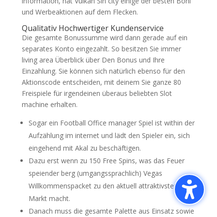
information, hat Vulkan Sin city einige der besten Boni
und Werbeaktionen auf dem Flecken.
Qualitativ Hochwertiger Kundenservice
Die gesamte Bonussumme wird dann gerade auf ein
separates Konto eingezahlt. So besitzen Sie immer
living area Überblick über Den Bonus und Ihre
Einzahlung. Sie können sich natürlich ebenso für den
Aktionscode entscheiden, mit deinem Sie ganze 80
Freispiele für irgendeinen überaus beliebten Slot
machine erhalten.
Sogar ein Football Office manager Spiel ist within der
Aufzählung im internet und lädt den Spieler ein, sich
eingehend mit Akal zu beschäftigen.
Dazu erst wenn zu 150 Free Spins, was das Feuer
speiender berg (umgangssprachlich) Vegas
Willkommenspacket zu den aktuell attraktivsten am
Markt macht.
Danach muss die gesamte Palette aus Einsatz sowie