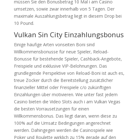
müssen Sie den Bonusbetrag 10 Mal i am Casino
umsetzen, sowie zwar innerhalb von 5 Tagen. Der
maximale Auszahlungsbetrag liegt in diesem Drop bei
10 Pound.
Vulkan Sin City Einzahlungsbonus
Einige häufige Arten vonseiten Boni sind
Willkommensbonusse für neue Spieler, Reload-
Bonusse für bestehende Spieler, Cashback-Angebote,
Freispiele und exklusive VIP-Belohnungen. Das
grundlegende Perspektive von Reload-Boni ist auch es,
treue Zocker durch die Bereitstellung zusätzlicher
finanzieller Mittel oder Freispiele c/o zukünftigen
Einzahlungen über motivieren. Wie unter fast jedem
Casino bieten die Video Slots auch i am Vulkan Vegas
die besten Vorrausetzungen für einen
Willkommensbonus. Das liegt daran, wenn diese zu
100% auf die Umsatz Bedingungen angerechnet
werden. Dahingegen werden die Casinospiele wie
Poker und Roulette wirklich zu 15% gerade auf den