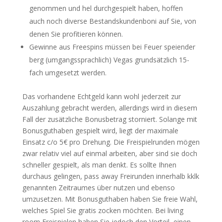
genommen und hel durchgespielt haben, hoffen
auch noch diverse Bestandskundenboni auf Sie, von
denen Sie profitieren können.
Gewinne aus Freespins müssen bei Feuer speiender
berg (umgangssprachlich) Vegas grundsätzlich 15-
fach umgesetzt werden.
Das vorhandene Echtgeld kann wohl jederzeit zur
Auszahlung gebracht werden, allerdings wird in diesem
Fall der zusätzliche Bonusbetrag storniert. Solange mit
Bonusguthaben gespielt wird, liegt der maximale
Einsatz c/o 5€ pro Drehung. Die Freispielrunden mögen
zwar relativ viel auf einmal arbeiten, aber sind sie doch
schneller gespielt, als man denkt. Es sollte Ihnen
durchaus gelingen, pass away Freirunden innerhalb kklk
genannten Zeitraumes über nutzen und ebenso
umzusetzen. Mit Bonusguthaben haben Sie freie Wahl,
welches Spiel Sie gratis zocken möchten. Bei living
room Freispielen haben Sie jedoch den Vorteil, einen