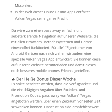
Mitspielen.
In der Welt dieser Online Casino Apps entfaltet
Vulkan Vegas seine ganze Pracht.
Da wäre zum einen pass away einfache und
selbsterklärende Navigation auf unserer Webseite, die
mit allen Browsern, Betriebssystemen und Geräte
einwandfrei funktioniert. Für alle” “Eigentümer von
Android-Geräten nach sich ziehen wir zudem eine
spezielle Vulkan Vegas App entwickelt. Sie können diese
auf unserer Website herunterladen und damit dieses
noch besseres mobile phones Erlebnis genießen.
🔥 Der Heiße Bonus Dieser Woche
Es sollte beachtet werden, dass die Verfügbarkeit und
die einschlägigen Angaben über Excédent und
Promotion-Codes, pass away von Vulkan” “Vegas
angeboten werden, über einen Zeitraum vonseiten Zeit
schwanken können. Daher ist ha sido empfehlenswert,