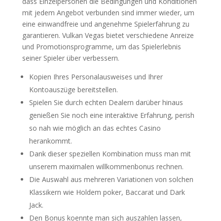
dass Einzelpersonen die Bedingungen und Konditionen
mit jedem Angebot verbunden sind immer wieder, um
eine einwandfreie und angenehme Spielerfahrung zu
garantieren. Vulkan Vegas bietet verschiedene Anreize
und Promotionsprogramme, um das Spielerlebnis
seiner Spieler über verbessern.
Kopien Ihres Personalausweises und Ihrer
Kontoauszüge bereitstellen.
Spielen Sie durch echten Dealern darüber hinaus
genießen Sie noch eine interaktive Erfahrung, perish
so nah wie möglich an das echtes Casino
herankommt.
Dank dieser speziellen Kombination muss man mit
unserem maximalen willkommenbonus rechnen.
Die Auswahl aus mehreren Variationen von solchen
Klassikern wie Holdem poker, Baccarat und Dark
Jack.
Den Bonus koennte man sich auszahlen lassen,