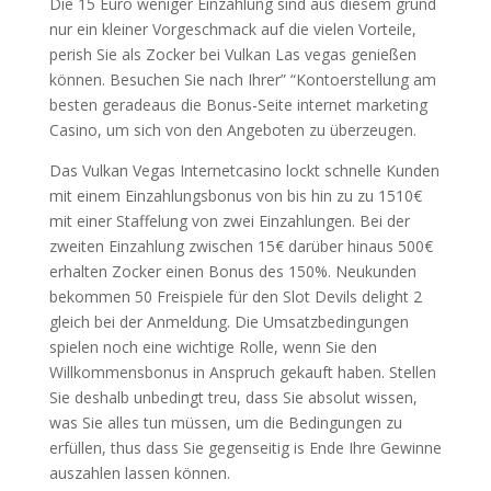
Die 15 Euro weniger Einzahlung sind aus diesem grund
nur ein kleiner Vorgeschmack auf die vielen Vorteile,
perish Sie als Zocker bei Vulkan Las vegas genießen
können. Besuchen Sie nach Ihrer” “Kontoerstellung am
besten geradeaus die Bonus-Seite internet marketing
Casino, um sich von den Angeboten zu überzeugen.
Das Vulkan Vegas Internetcasino lockt schnelle Kunden
mit einem Einzahlungsbonus von bis hin zu zu 1510€
mit einer Staffelung von zwei Einzahlungen. Bei der
zweiten Einzahlung zwischen 15€ darüber hinaus 500€
erhalten Zocker einen Bonus des 150%. Neukunden
bekommen 50 Freispiele für den Slot Devils delight 2
gleich bei der Anmeldung. Die Umsatzbedingungen
spielen noch eine wichtige Rolle, wenn Sie den
Willkommensbonus in Anspruch gekauft haben. Stellen
Sie deshalb unbedingt treu, dass Sie absolut wissen,
was Sie alles tun müssen, um die Bedingungen zu
erfüllen, thus dass Sie gegenseitig is Ende Ihre Gewinne
auszahlen lassen können.