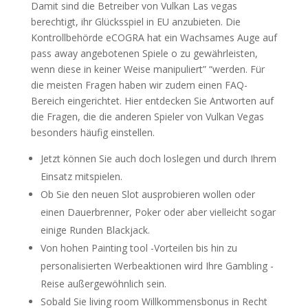
Damit sind die Betreiber von Vulkan Las vegas
berechtigt, ihr Glücksspiel in EU anzubieten. Die
Kontrollbehörde eCOGRA hat ein Wachsames Auge auf
pass away angebotenen Spiele o zu gewährleisten,
wenn diese in keiner Weise manipuliert” “werden. Für
die meisten Fragen haben wir zudem einen FAQ-
Bereich eingerichtet. Hier entdecken Sie Antworten auf
die Fragen, die die anderen Spieler von Vulkan Vegas
besonders häufig einstellen.
Jetzt können Sie auch doch loslegen und durch Ihrem
Einsatz mitspielen.
Ob Sie den neuen Slot ausprobieren wollen oder
einen Dauerbrenner, Poker oder aber vielleicht sogar
einige Runden Blackjack.
Von hohen Painting tool -Vorteilen bis hin zu
personalisierten Werbeaktionen wird Ihre Gambling -
Reise außergewöhnlich sein.
Sobald Sie living room Willkommensbonus in Recht