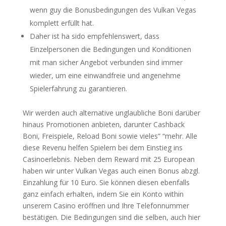
wenn guy die Bonusbedingungen des Vulkan Vegas
komplett erfüllt hat.
Daher ist ha sido empfehlenswert, dass
Einzelpersonen die Bedingungen und Konditionen
mit man sicher Angebot verbunden sind immer
wieder, um eine einwandfreie und angenehme
Spielerfahrung zu garantieren.
Wir werden auch alternative unglaubliche Boni darüber
hinaus Promotionen anbieten, darunter Cashback
Boni, Freispiele, Reload Boni sowie vieles” “mehr. Alle
diese Revenu helfen Spielern bei dem Einstieg ins
Casinoerlebnis. Neben dem Reward mit 25 European
haben wir unter Vulkan Vegas auch einen Bonus abzgl.
Einzahlung für 10 Euro. Sie können diesen ebenfalls
ganz einfach erhalten, indem Sie ein Konto within
unserem Casino eröffnen und Ihre Telefonnummer
bestätigen. Die Bedingungen sind die selben, auch hier