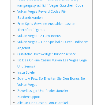
(umgangssprachlich) Vegas Gutschein Code
Vulkan Vegas Reward Codes Für
Bestandskunden
Free Spins Gewinne Auszahlen Lassen –
Therefore” “geht´s
Vulkan Vegas 12 Euro Bonus
Vulkan Vegas – Eine Spielhalle Durch Endlosem
Angebot
Qualitativ Hochwertiger Kundenservice
Ist Das On-line Casino Vulkan Las Vegas Legal
Und Seriös?
Insta Spiele
Schritt A Few: So Erhalten Sie Den Bonus Bei
Vulkan Vegas
Zuverlässiger Und Professioneller
Kundensupport
Alle On Line Casino Bonus Artikel