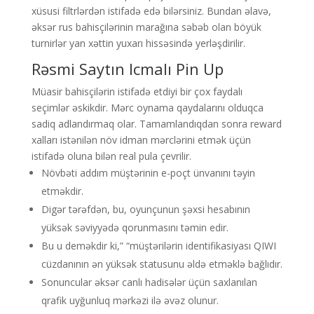
xüsusi filtrlərdən istifadə edə bilərsiniz. Bundan əlavə,
əksər rus bahisçilərinin marağına səbəb olan böyük
turnirlər yan xəttin yuxarı hissəsində yerləşdirilir.
Rəsmi Saytın Icmalı Pin Up
Müasir bahisçilərin istifadə etdiyi bir çox faydalı
seçimlər əskikdir. Mərc oynama qaydalarını olduqca
sadiq adlandırmaq olar. Tamamlandıqdan sonra reward
xalları istənilən növ idman mərclərini etmək üçün
istifadə oluna bilən real pula çevrilir.
Növbəti addım müştərinin e-poçt ünvanını təyin
etməkdir.
Digər tərəfdən, bu, oyunçunun şəxsi hesabının
yüksək səviyyədə qorunmasını təmin edir.
Bu u deməkdir ki,” “müştərilərin identifikasiyası QIWI
cüzdanının ən yüksək statusunu əldə etməklə bağlıdır.
Sonuncular əksər canlı hadisələr üçün saxlanılan
qrafik uyğunluq mərkəzi ilə əvəz olunur.