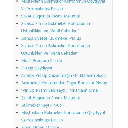
Müştərilərin Bukmeker Kontorunun Qeydiyyatı
Və Yoxlanılması Pin Up
Şirkət Haqqında Rəsmi Məlumat
Xülasə: Pin-up Bukmeker Kontorunun
Üstünlükləri Və Mənfi Cəhətləri”
Bonus Siyasəti Bukmeker Pin-up
Xülasə: Pin-up Bukmeker Kontorunun
Üstünlükləri Və Mənfi Cəhətləri”
Mobil Proqram Pin Up
Pin Up Qeydiyyatı
Aviator Pin Up Qazanmağın Ən Etibarlı Yoludur
Bukmeker Kontorundan Digər Bonuslar Pin-up
“Pin Up Rəsmi Veb-saytı : Imkanların Icmalı
Şirkət Haqqında Rəsmi Məlumat
Bukmeker Rəyi Pin-up
Müştərilərin Bukmeker Kontorunun Qeydiyyatı
Və Yoxlanılması Pin Up
Pinup Idman Mərcləri