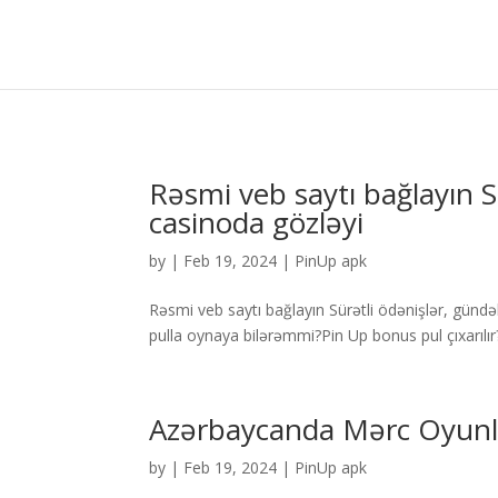
Rəsmi veb saytı bağlayın️ S
casinoda gözləyi
by
|
Feb 19, 2024
|
PinUp apk
Rəsmi veb saytı bağlayın️ Sürətli ödənişlər, günd
pulla oynaya bilərəmmi?Pin Up bonus pul çıxarıl
Azərbaycanda Mərc Oyunlar
by
|
Feb 19, 2024
|
PinUp apk