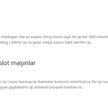
 Azerbaijan Пин ап казино PinUp Rəsmi saytı Pin ap bet 306ContentPi
ting ) 306Pin Up nə qədər onlayn kazino təklif edir?Pin Up...
slot maşınlar
 Pin Up Casino Azerbaycan Bukmeker kontoruContentSual və Pin Up ca
yatı qaydalarıPin-Up slotlarının proqram təminatı və...