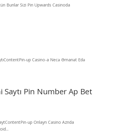
ütün Bunlar Sizi Pin Upwards Casinoda
aytıContentPin-up Casino-a Necə Əmanət Edə
i Saytı Pin Number Ap Bet
aytContentPin-up Onlayn Casino Aznda
id...