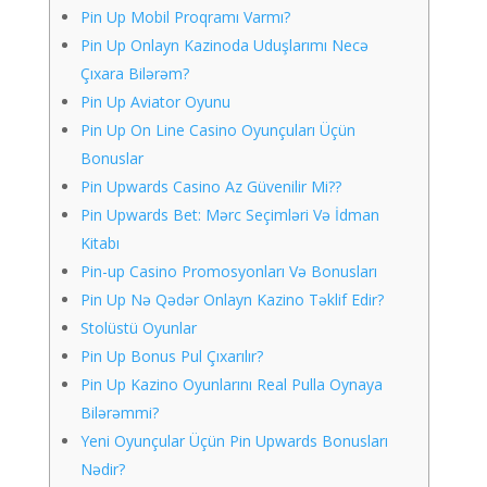
Pin Up Mobil Proqramı Varmı?
Pin Up Onlayn Kazinoda Uduşlarımı Necə
Çıxara Bilərəm?
Pin Up Aviator Oyunu
Pin Up On Line Casino Oyunçuları Üçün
Bonuslar
Pin Upwards Casino Az Güvenilir Mi??
Pin Upwards Bet: Mərc Seçimləri Və İdman
Kitabı
Pin-up Casino Promosyonları Və Bonusları
Pin Up Nə Qədər Onlayn Kazino Təklif Edir?
Stolüstü Oyunlar
Pin Up Bonus Pul Çıxarılır?
Pin Up Kazino Oyunlarını Real Pulla Oynaya
Bilərəmmi?
Yeni Oyunçular Üçün Pin Upwards Bonusları
Nədir?