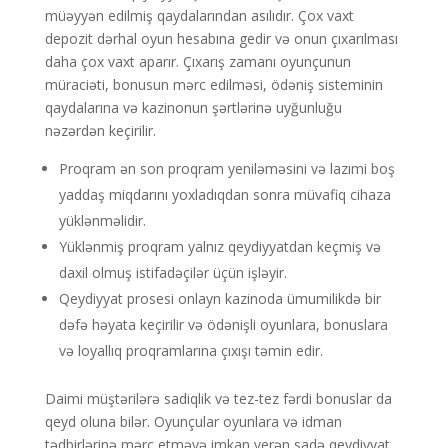
müəyyən edilmiş qaydalarından asılıdır. Çox vaxt
depozit dərhal oyun hesabına gedir və onun çıxarılması
daha çox vaxt aparır. Çıxarış zamanı oyunçunun
müraciəti, bonusun mərc edilməsi, ödəniş sisteminin
qaydalarına və kazinonun şərtlərinə uyğunluğu
nəzərdən keçirilir.
Proqram ən son proqram yeniləməsini və lazımi boş
yaddaş miqdarını yoxladıqdan sonra müvafiq cihaza
yüklənməlidir.
Yüklənmiş proqram yalnız qeydiyyatdan keçmiş və
daxil olmuş istifadəçilər üçün işləyir.
Qeydiyyat prosesi onlayn kazinoda ümumilikdə bir
dəfə həyata keçirilir və ödənişli oyunlara, bonuslara
və loyallıq proqramlarına çıxışı təmin edir.
Daimi müştərilərə sadiqlik və tez-tez fərdi bonuslar da
qeyd oluna bilər. Oyunçular oyunlara və idman
tədbirlərinə mərc etməyə imkan verən sadə qeydiyyat