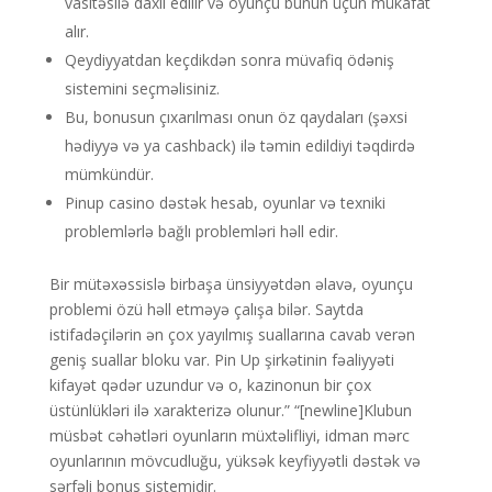
vasitəsilə daxil edilir və oyunçu bunun üçün mükafat
alır.
Qeydiyyatdan keçdikdən sonra müvafiq ödəniş
sistemini seçməlisiniz.
Bu, bonusun çıxarılması onun öz qaydaları (şəxsi
hədiyyə və ya cashback) ilə təmin edildiyi təqdirdə
mümkündür.
Pinup casino dəstək hesab, oyunlar və texniki
problemlərlə bağlı problemləri həll edir.
Bir mütəxəssislə birbaşa ünsiyyətdən əlavə, oyunçu
problemi özü həll etməyə çalışa bilər. Saytda
istifadəçilərin ən çox yayılmış suallarına cavab verən
geniş suallar bloku var. Pin Up şirkətinin fəaliyyəti
kifayət qədər uzundur və o, kazinonun bir çox
üstünlükləri ilə xarakterizə olunur.” “[newline]Klubun
müsbət cəhətləri oyunların müxtəlifliyi, idman mərc
oyunlarının mövcudluğu, yüksək keyfiyyətli dəstək və
sərfəli bonus sistemidir.