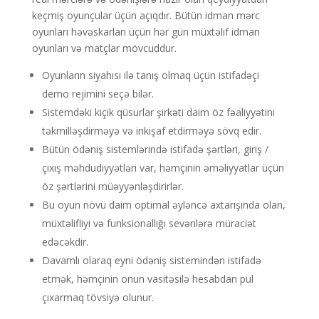
keçmiş oyunçular üçün açıqdır. Bütün idman mərc
oyunları həvəskarları üçün hər gün müxtəlif idman
oyunları və matçlar mövcuddur.
Oyunların siyahısı ilə tanış olmaq üçün istifadəçi
demo rejimini seçə bilər.
Sistemdəki kiçik qüsurlar şirkəti daim öz fəaliyyətini
təkmilləşdirməyə və inkişaf etdirməyə sövq edir.
Bütün ödəniş sistemlərində istifadə şərtləri, giriş /
çıxış məhdudiyyətləri var, həmçinin əməliyyatlar üçün
öz şərtlərini müəyyənləşdirirlər.
Bu oyun növü daim optimal əyləncə axtarışında olan,
müxtəlifliyi və funksionallığı sevənlərə müraciət
edəcəkdir.
Davamlı olaraq eyni ödəniş sistemindən istifadə
etmək, həmçinin onun vasitəsilə hesabdan pul
çıxarmaq tövsiyə olunur.