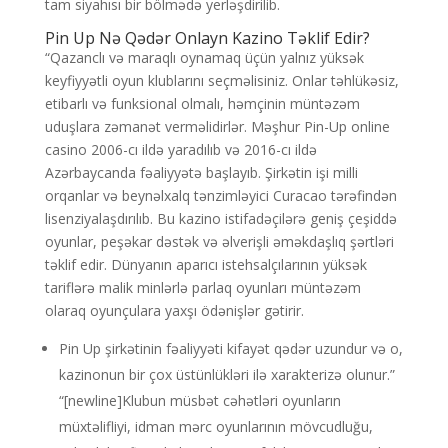
tam siyahısı bir bölmədə yerləşdirilib.
Pin Up Nə Qədər Onlayn Kazino Təklif Edir?
“Qazanclı və maraqlı oynamaq üçün yalnız yüksək
keyfiyyətli oyun klublarını seçməlisiniz. Onlar təhlükəsiz,
etibarlı və funksional olmalı, həmçinin müntəzəm
uduşlara zəmanət verməlidirlər. Məşhur Pin-Up online
casino 2006-cı ildə yaradılıb və 2016-cı ildə
Azərbaycanda fəaliyyətə başlayıb. Şirkətin işi milli
orqanlar və beynəlxalq tənzimləyici Curacao tərəfindən
lisenziyalaşdırılıb. Bu kazino istifadəçilərə geniş çeşiddə
oyunlar, peşəkar dəstək və əlverişli əməkdaşlıq şərtləri
təklif edir. Dünyanın aparıcı istehsalçılarının yüksək
tariflərə malik minlərlə parlaq oyunları müntəzəm
olaraq oyunçulara yaxşı ödənişlər gətirir.
Pin Up şirkətinin fəaliyyəti kifayət qədər uzundur və o,
kazinonun bir çox üstünlükləri ilə xarakterizə olunur.”
“[newline]Klubun müsbət cəhətləri oyunların
müxtəlifliyi, idman mərc oyunlarının mövcudluğu,