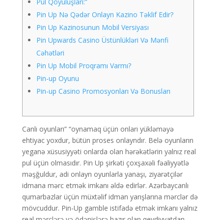
Pul Qoyuluşları:”
Pin Up Nə Qədər Onlayn Kazino Təklif Edir?
Pin Up Kazinosunun Mobil Versiyası
Pin Upwards Casino Üstünlükləri Və Mənfi
Cəhətləri
Pin Up Mobil Proqramı Varmı?
Pin-up Oyunu
Pin-up Casino Promosyonları Və Bonusları
Canlı oyunları” “oynamaq üçün onları yükləməyə
ehtiyac yoxdur, bütün proses onlayndır. Belə oyunların
yeganə xüsusiyyəti onlarda olan hərəkətlərin yalnız real
pul üçün olmasıdır. Pin Up şirkəti çoxşaxəli fəaliyyətlə
məşğuldur, adi onlayn oyunlarla yanaşı, ziyarətçilər
idmana mərc etmək imkanı əldə edirlər. Azərbaycanlı
qumarbazlar üçün müxtəlif idman yarışlarına mərclər də
mövcuddur. Pin-Up gamble istifadə etmək imkanı yalnız
real mərclərə və ödənişlərə hazır olan qeydiyyatdan