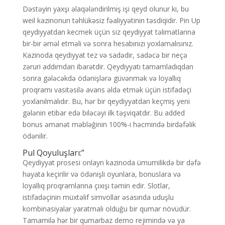
Dəstəyin yaxşı əlaqələndirilmiş işi qeyd olunur ki, bu
weil kazinonun təhlükəsiz fəaliyyətinin təsdiqidir. Pin Up
qeydiyyatdan kecmek üçün siz qeydiyyat təlimatlarına
bir-bir əməl etməli və sonra hesabınızı yoxlamalısınız.
Kazinoda qeydiyyat tez və sadədir, sadəcə bir neçə
zəruri addımdan ibarətdir. Qeydiyyatı tamamladıqdan
sonra gələcəkdə ödənişlərə güvənmək və loyallıq
proqramı vasitəsilə avans əldə etmək üçün istifadəçi
yoxlanılmalıdır. Bu, hər bir qeydiyyatdan keçmiş yeni
gələnin etibar edə biləcəyi ilk təşviqatdır. Bu added
bonus əmanət məbləğinin 100%-i həcmində birdəfəlik
ödənilir.
Pul Qoyuluşları:”
Qeydiyyat prosesi onlayn kazinoda ümumilikdə bir dəfə
həyata keçirilir və ödənişli oyunlara, bonuslara və
loyallıq proqramlarına çıxışı təmin edir. Slotlar,
istifadəçinin müxtəlif simvollar əsasında uduşlu
kombinasiyalar yaratmalı olduğu bir qumar növüdür.
Tamamilə hər bir qumarbaz demo rejimində və ya