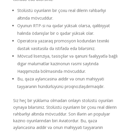
Stolüstü oyunların bir çoxu real dilerin rəhbərliyi
altında mövcuddur.
Oyunun RTP-si nə qədər yüksək olarsa, qalibiyyət
halında ödənişlər bir o qədər yüksək olar.
Operatora yazaraq promosyon kodundan texniki
dəstək vasitəsilə də istifadə edə bilərsiniz.
Mövcud lisenziya, təsisçilər və qanuni fəaliyyətlə bağlı
digər məlumatlar kazinonun rəsmi saytında
Haqqımızda bölməsində mövcuddur.
Bu, qəza əyləncəsinə aiddir və onun mahiyyəti
təyyarənin hündürlüyünü proqnozlaşdırmaqdır.
Siz heç bir yükləmə olmadan onlayn stolüstü oyunları
oynaya bilərsiniz. Stolüstü oyunların bir çoxu real dilerin
rəhbərliyi altında mövcuddur. Son illərin ən populyar
kazino oyunlarından biri Aviatordur. Bu, qəza
əyləncəsinə aiddir və onun mahiyyəti təyyarənin