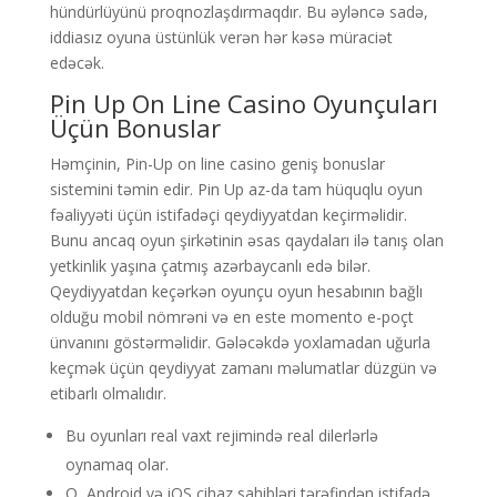
hündürlüyünü proqnozlaşdırmaqdır. Bu əyləncə sadə,
iddiasız oyuna üstünlük verən hər kəsə müraciət
edəcək.
Pin Up On Line Casino Oyunçuları
Üçün Bonuslar
Həmçinin, Pin-Up on line casino geniş bonuslar
sistemini təmin edir. Pin Up az-da tam hüquqlu oyun
fəaliyyəti üçün istifadəçi qeydiyyatdan keçirməlidir.
Bunu ancaq oyun şirkətinin əsas qaydaları ilə tanış olan
yetkinlik yaşına çatmış azərbaycanlı edə bilər.
Qeydiyyatdan keçərkən oyunçu oyun hesabının bağlı
olduğu mobil nömrəni və en este momento e-poçt
ünvanını göstərməlidir. Gələcəkdə yoxlamadan uğurla
keçmək üçün qeydiyyat zamanı məlumatlar düzgün və
etibarlı olmalıdır.
Bu oyunları real vaxt rejimində real dilerlərlə
oynamaq olar.
O, Android və iOS cihaz sahibləri tərəfindən istifadə