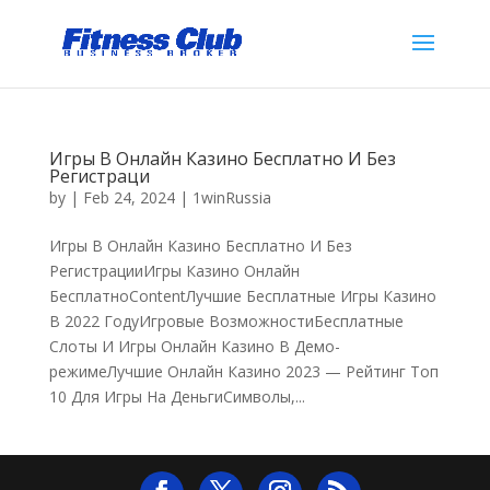
Игры В Онлайн Казино Бесплатно И Без
Регистраци
by
|
Feb 24, 2024
|
1winRussia
Игры В Онлайн Казино Бесплатно И Без
РегистрацииИгры Казино Онлайн
БесплатноContentЛучшие Бесплатные Игры Казино
В 2022 ГодуИгровые ВозможностиБесплатные
Слоты И Игры Онлайн Казино В Демо-
режимеЛучшие Онлайн Казино 2023 — Рейтинг Топ
10 Для Игры На ДеньгиСимволы,...